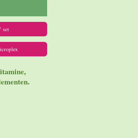
 set
icroplex
itamine,
lementen.