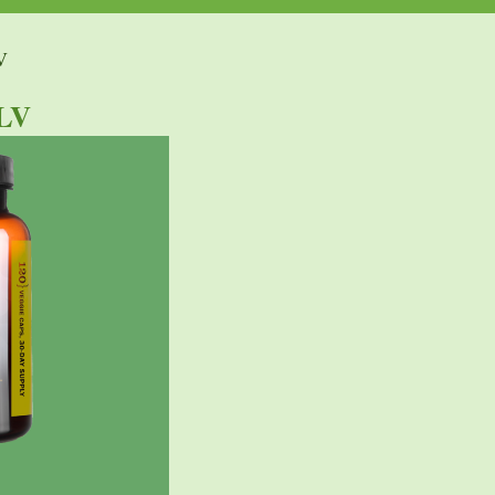
V
LLV