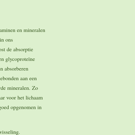
taminen en mineralen
in ons
st de absorptie
n glycoproteïne
en absorberen
gebonden aan een
rde mineralen. Zo
ar voor het lichaam
 goed opgenomen in
isseling.