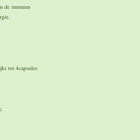
en de
immuun
ergie.
ks tot 4capsules
: