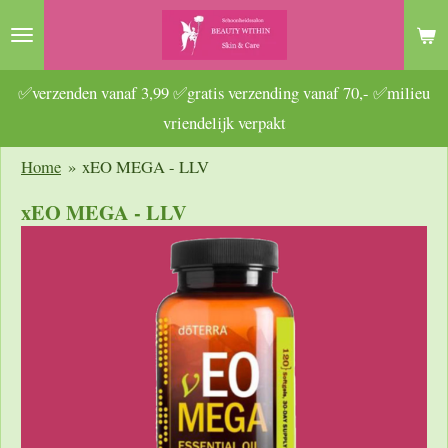
Ga
direct
naar
✅verzenden vanaf 3,99 ✅gratis verzending vanaf 70,- ✅milieu
de
vriendelijk verpakt
hoofdinhoud
Home
»
xEO MEGA - LLV
xEO MEGA - LLV