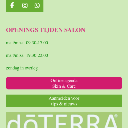
F
I
W
a
n
h
c
s
a
e
t
t
OPENINGS TIJDEN SALON
b
a
s
o
g
A
o
r
p
ma t/m za 09.30-17.00
k
a
p
m
ma t/m za 19.30-22.00
zondag in overleg
Online agenda
Skin & Care
Aanmelden voor
tips & nieuws