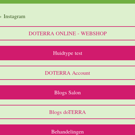
»
Instagram
DOTERRA ONLINE - WEBSHOP
Huidtype test
DOTERRA Account
Blogs Salon
Blogs doTERRA
Behandelingen