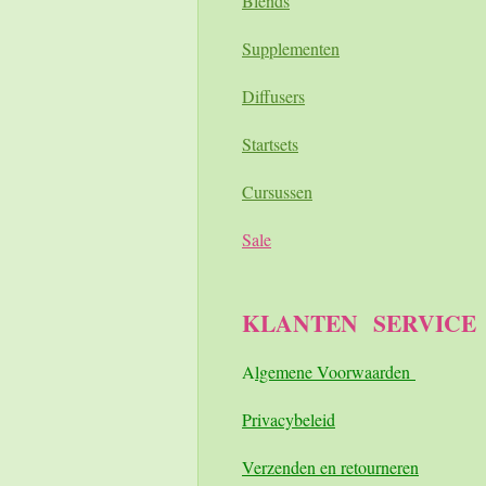
Blends
Supplementen
Diffusers
Startsets
Cursussen
Sale
KLANTEN
SERVICE
A
lgemene Voorwaarden
Pri
vacybeleid
Verzenden en retourneren