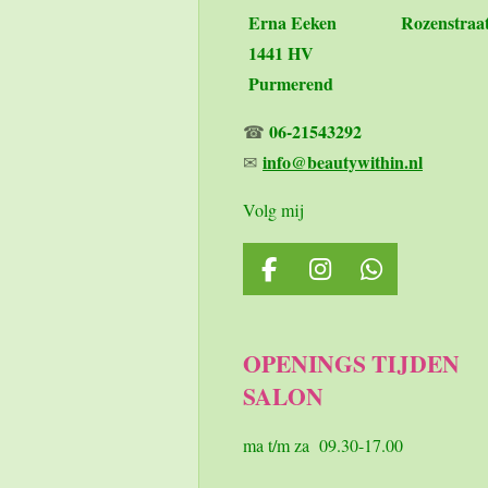
Erna Eeken
Rozenstraa
1441 HV
Purmerend
06-21543292
☎
info@beautywithin.nl
✉
Volg mij
F
I
W
a
n
h
c
s
a
e
t
t
OPENINGS TIJDEN
b
a
s
SALON
o
g
A
o
r
p
k
a
p
ma t/m za 09.30-17.00
m