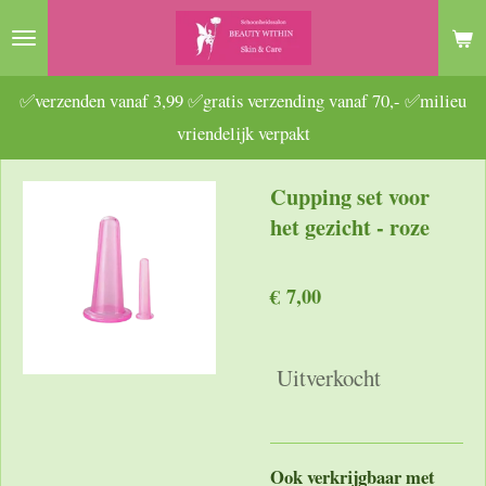
Ga
direct
naar
✅verzenden vanaf 3,99 ✅gratis verzending vanaf 70,- ✅milieu
de
vriendelijk verpakt
hoofdinhoud
Cupping set voor
het gezicht - roze
€ 7,00
Uitverkocht
Ook verkrijgbaar met