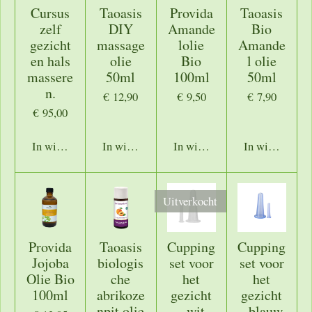
Cursus
Taoasis
Provida
Taoasis
zelf
DIY
Amande
Bio
gezicht
massage
lolie
Amande
en hals
olie
Bio
l olie
massere
50ml
100ml
50ml
n.
€ 12,90
€ 9,50
€ 7,90
€ 95,00
In winkelwagen
In winkelwagen
In winkelwagen
In winkelwage
Uitverkocht
Provida
Taoasis
Cupping
Cupping
Jojoba
biologis
set voor
set voor
Olie Bio
che
het
het
100ml
abrikoze
gezicht
gezicht
npit olie
- wit
- blauw