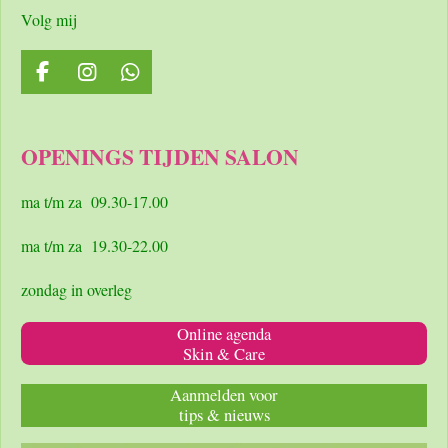
Volg mij
F
I
W
a
n
h
c
s
a
e
t
t
OPENINGS TIJDEN SALON
b
a
s
o
g
A
o
r
p
ma t/m za 09.30-17.00
k
a
p
m
ma t/m za 19.30-22.00
zondag in overleg
Online agenda
Skin & Care
Aanmelden voor
tips & nieuws