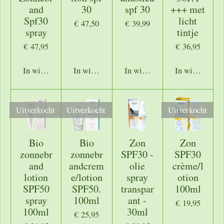
and
30
spf 30
+++ met
Spf30
licht
€ 47,50
€ 39,99
spray
tintje
€ 47,95
€ 36,95
In winkelwagen
In winkelwagen
In winkelwagen
In winkelwage
Uitverkocht
Uitverkocht
Uitverkocht
Bio
Bio
Zon
Zon
zonnebr
zonnebr
SPF30 -
SPF30
and
andcrem
olie
crème/l
lotion
e/lotion
spray
otion
SPF50
SPF50.
transpar
100ml
spray
100ml
ant -
€ 19,95
100ml
30ml
€ 25,95