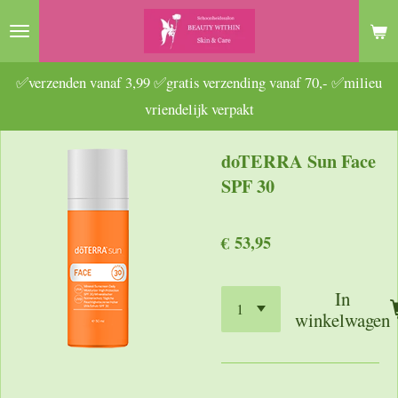
Ga
direct
naar
✅verzenden vanaf 3,99 ✅gratis verzending vanaf 70,- ✅milieu
de
vriendelijk verpakt
hoofdinhoud
doTERRA Sun Face
SPF 30
€ 53,95
In
winkelwagen