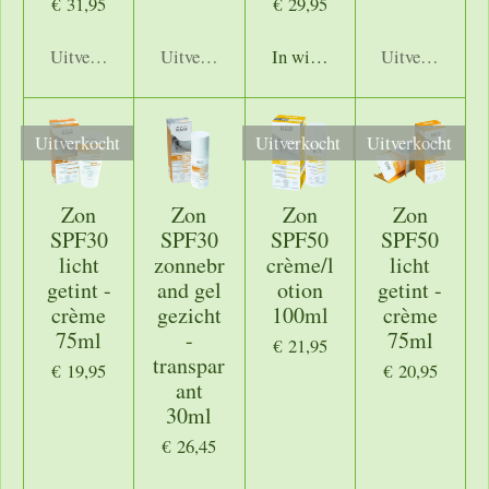
€ 31,95
€ 29,95
Uitverkocht
Uitverkocht
In winkelwagen
Uitverkocht
Uitverkocht
Uitverkocht
Uitverkocht
Zon
Zon
Zon
Zon
SPF30
SPF30
SPF50
SPF50
licht
zonnebr
crème/l
licht
getint -
and gel
otion
getint -
crème
gezicht
100ml
crème
75ml
-
75ml
€ 21,95
transpar
€ 19,95
€ 20,95
ant
30ml
€ 26,45