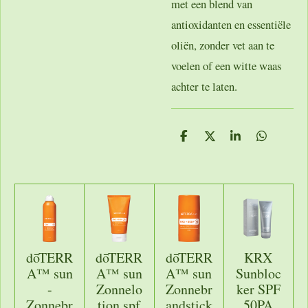
met een blend van
antioxidanten en essentiële
oliën, zonder vet aan te
voelen of een witte waas
achter te laten.
D
D
S
D
e
e
h
e
l
e
a
l
e
l
r
e
n
e
n
dōTERR
dōTERR
dōTERR
KRX
A™ sun
A™ sun
A™ sun
Sunbloc
-
Zonnelo
Zonnebr
ker SPF
Zonnebr
tion spf
andstick
50PA