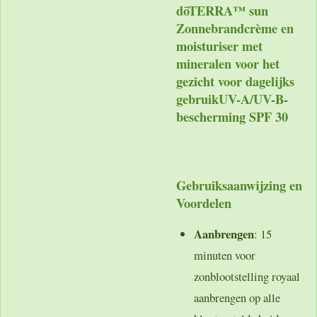
dōTERRA™ sun
Zonnebrandcrème en
moisturiser met
mineralen voor het
gezicht voor dagelijks
gebruik
UV-A/UV-B-
bescherming SPF 30
Gebruiksaanwijzing en
Voordelen
Aanbrengen
: 15
minuten voor
zonblootstelling royaal
aanbrengen op alle