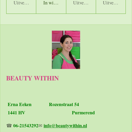
Uitverkocht
In winkelwagen
Uitverkocht
Uitverkocht
BEAUTY WITHIN
Erna Eeken
Rozenstraat 54
1441 HV Purmerend
06-21543292
info@beautywithin.nl
☎
✉