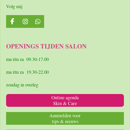
Volg mij
F
I
W
a
n
h
c
s
a
e
t
t
OPENINGS TIJDEN SALON
b
a
s
o
g
A
o
r
p
ma t/m za 09.30-17.00
k
a
p
m
ma t/m za 19.30-22.00
zondag in overleg
Online agenda
Skin & Care
Aanmelden voor
tips & nieuws