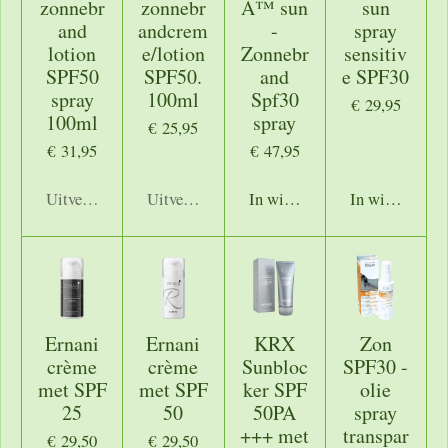
zonnebr
zonnebr
A™ sun
sun
and
andcrem
-
spray
lotion
e/lotion
Zonnebr
sensitiv
SPF50
SPF50.
and
e SPF30
spray
100ml
Spf30
€ 29,95
100ml
spray
€ 25,95
€ 31,95
€ 47,95
Uitverkocht
Uitverkocht
In winkelwagen
In winkelwage
Ernani
Ernani
KRX
Zon
crème
crème
Sunbloc
SPF30 -
met SPF
met SPF
ker SPF
olie
25
50
50PA
spray
+++ met
transpar
€ 29,50
€ 29,50