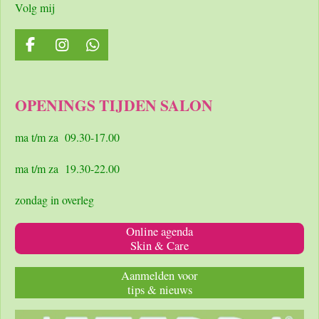
Volg mij
F
I
W
a
n
h
c
s
a
e
t
t
OPENINGS TIJDEN SALON
b
a
s
o
g
A
o
r
p
ma t/m za 09.30-17.00
k
a
p
m
ma t/m za 19.30-22.00
zondag in overleg
Online agenda
Skin & Care
Aanmelden voor
tips & nieuws