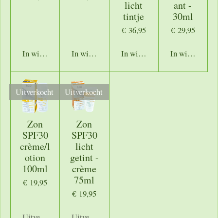
licht
ant -
tintje
30ml
€ 36,95
€ 29,95
In winkelwagen
In winkelwagen
In winkelwagen
In winkelwage
Uitverkocht
Uitverkocht
Zon
Zon
SPF30
SPF30
crème/l
licht
otion
getint -
100ml
crème
75ml
€ 19,95
€ 19,95
Uitverkocht
Uitverkocht