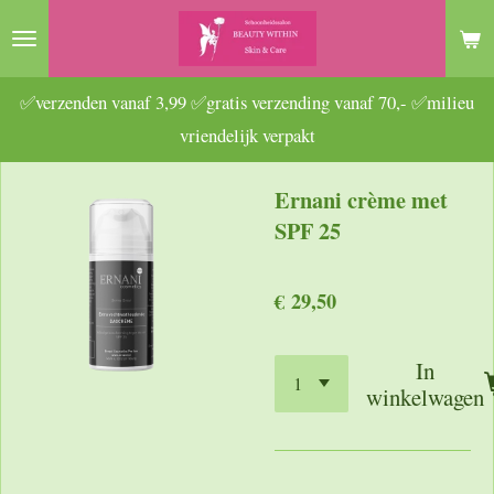
Ga
direct
naar
✅verzenden vanaf 3,99 ✅gratis verzending vanaf 70,- ✅milieu
de
vriendelijk verpakt
hoofdinhoud
Ernani crème met
SPF 25
€ 29,50
In
winkelwagen