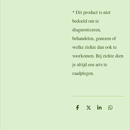
* Dit product is niet
bedoeld om te
diagnosticeren,
behandelen, genezen of
welke ziekte dan ook te
voorkomen. Bij ziekte dien
je altijd een arts te
raadplegen.
D
D
S
D
e
e
h
e
l
e
a
l
e
l
r
e
n
e
n