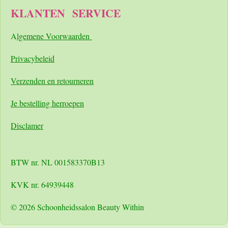
KLANTEN
SERVICE
A
lgemene Voorwaarden
Pri
vacybeleid
Verzenden en retourneren
Je bestelling herroepen
Disclamer
BTW nr. NL 001583370B13
KVK nr. 64939448
© 2026 Schoonheidssalon Beauty Within