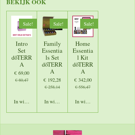
BEKIJK OOK
Sale!
Sale!
Sale!
Intro
Family
Home
Set
Essentia
Essentia
dōTERR
ls Set
l Kit
A
dōTERR
dōTERR
A
A
€ 69,00
€ 192,28
€ 342,00
€ 80,47
€ 258,14
€ 556,47
In winkelwagen
In winkelwagen
In winkelwagen