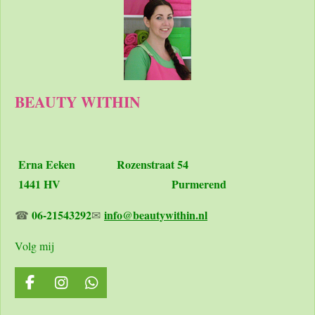
BEAUTY WITHIN
Erna Eeken
Rozenstraat 54
1441 HV Purmerend
06-21543292
info@beautywithin.nl
☎
✉
Volg mij
F
I
W
a
n
h