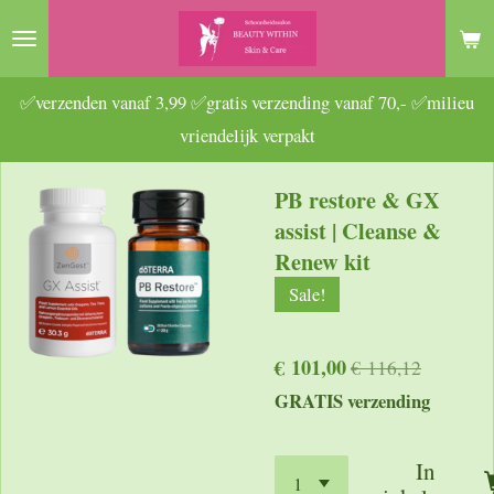
Ga
direct
naar
✅verzenden vanaf 3,99 ✅gratis verzending vanaf 70,- ✅milieu
de
vriendelijk verpakt
hoofdinhoud
PB restore & GX
assist | Cleanse &
Renew kit
Sale!
€ 101,00
€ 116,12
GRATIS verzending
In