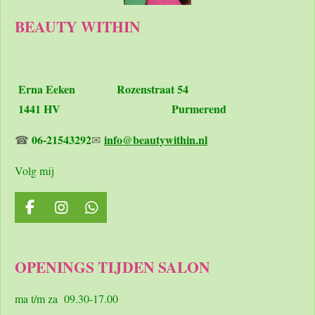
BEAUTY WITHIN
Erna Eeken
Rozenstraat 54
1441 HV Purmerend
06-21543292
info@beautywithin.nl
☎
✉
Volg mij
F
I
W
a
n
h
c
s
a
e
t
t
OPENINGS TIJDEN SALON
b
a
s
o
g
A
o
r
p
ma t/m za 09.30-17.00
k
a
p