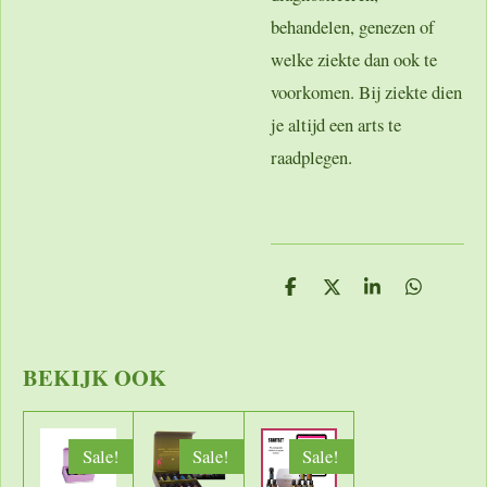
behandelen, genezen of
welke ziekte dan ook te
voorkomen. Bij ziekte dien
je altijd een arts te
raadplegen.
D
D
S
D
e
e
h
e
l
e
a
l
e
l
r
e
n
e
n
BEKIJK OOK
Sale!
Sale!
Sale!