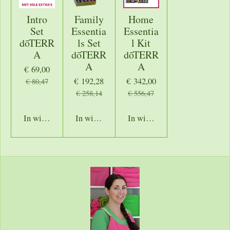
Intro
Family
Home
Set
Essentia
Essentia
dōTERR
ls Set
l Kit
A
dōTERR
dōTERR
A
A
€ 69,00
€ 192,28
€ 342,00
€ 80,47
€ 258,14
€ 556,47
In winkelwagen
In winkelwagen
In winkelwagen