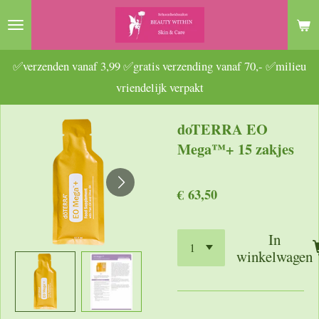
Ga
direct
naar
✅verzenden vanaf 3,99 ✅gratis verzending vanaf 70,- ✅milieu
de
vriendelijk verpakt
hoofdinhoud
doTERRA EO
Mega™+ 15 zakjes
€ 63,50
In
winkelwagen