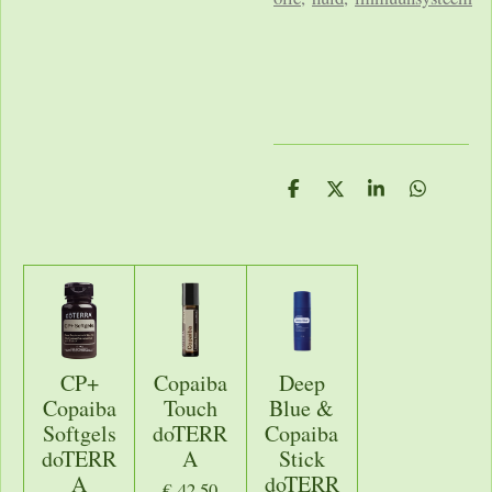
D
D
S
D
e
e
h
e
l
e
a
l
e
l
r
e
n
e
n
CP+
Copaiba
Deep
Copaiba
Touch
Blue &
Softgels
doTERR
Copaiba
doTERR
A
Stick
A
doTERR
€ 42,50