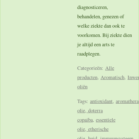
diagnosticeren,
behandelen, genezen of
welke ziekte dan ook te
voorkomen. Bij ziekte dien
je altijd een arts te
raadplegen.
Categorieën:
Alle
producten
,
Aromatisch
,
Inwe
oliën
Tags:
antioxidant
,
aromathera
olie, doterra
copa
iba
,
essentiele
olie, etherische
olie
,
huid
,
immuunsysteem