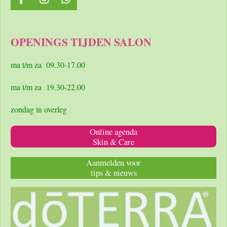
F
I
W
a
n
h
c
s
a
e
t
t
OPENINGS TIJDEN SALON
b
a
s
o
g
A
o
r
p
ma t/m za 09.30-17.00
k
a
p
m
ma t/m za 19.30-22.00
zondag in overleg
Online agenda
Skin & Care
Aanmelden voor
tips & nieuws