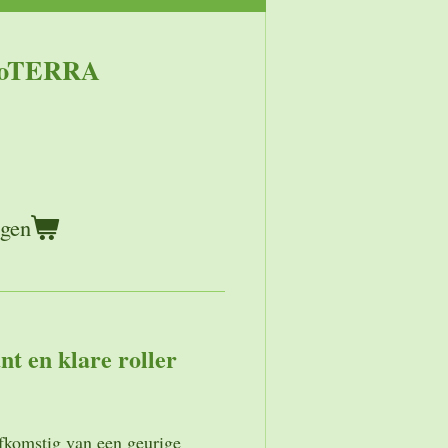
 doTERRA
agen
t en klare roller
afkomstig van een geurige