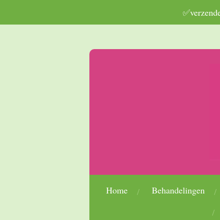
✅verzenden
Ga
direct
naar
de
hoofdinhoud
Home
Behandelingen