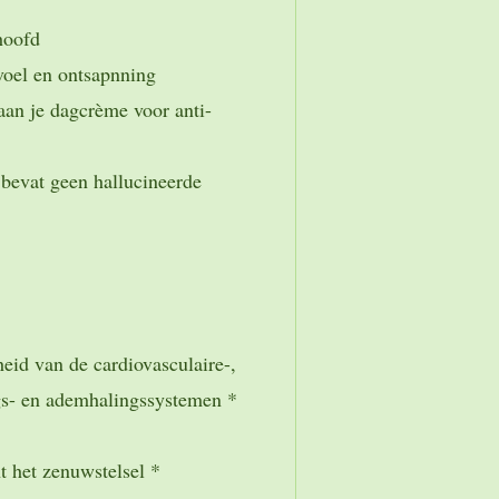
 hoofd
evoel en ontsapnning
aan je dagcrème voor anti-
 bevat geen hallucineerde
eid van de cardiovasculaire-,
gs- en ademhalingssystemen *
t het zenuwstelsel *