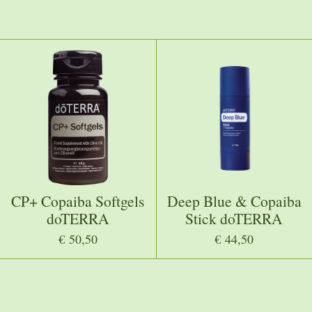
e
e
h
l
e
a
e
l
r
n
e
CP+ Copaiba Softgels
Deep Blue & Copaiba
doTERRA
Stick doTERRA
€ 50,50
€ 44,50