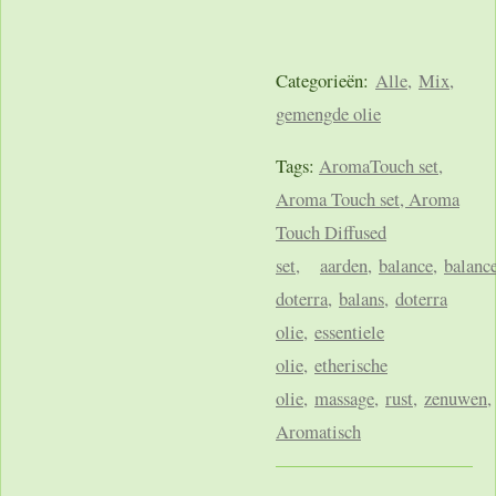
Categorieën:
Alle,
Mix,
gemengde olie
Tags:
AromaTouch set,
Aroma Touch set, Aroma
Touch Diffused
set,
aarden
,
balance
,
balanc
doterra
,
balans
,
doterra
olie
,
essentiele
olie
,
etherische
olie
,
massage
,
rust
,
zenuwen,
Aromatisch