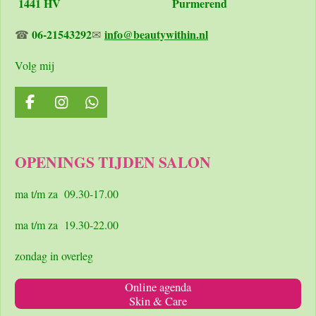
1441 HV Purmerend
06-21543292
info@beautywithin.nl
☎
✉
Volg mij
F
I
W
a
n
h
c
s
a
e
t
t
OPENINGS TIJDEN SALON
b
a
s
o
g
A
o
r
p
ma t/m za 09.30-17.00
k
a
p
m
ma t/m za 19.30-22.00
zondag in overleg
Online agenda
Skin & Care