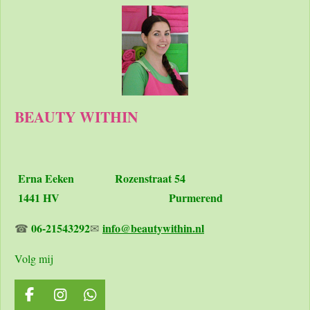
BEAUTY WITHIN
Erna Eeken
Rozenstraat 54
1441 HV Purmerend
06-21543292
info@beautywithin.nl
☎
✉
Volg mij
F
I
W