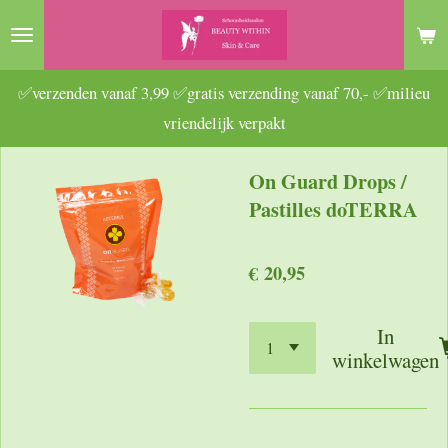
Ga
direct
naar
✅verzenden vanaf 3,99 ✅gratis verzending vanaf 70,- ✅milieu
de
vriendelijk verpakt
hoofdinhoud
On Guard Drops /
Pastilles doTERRA
€ 20,95
In
winkelwagen