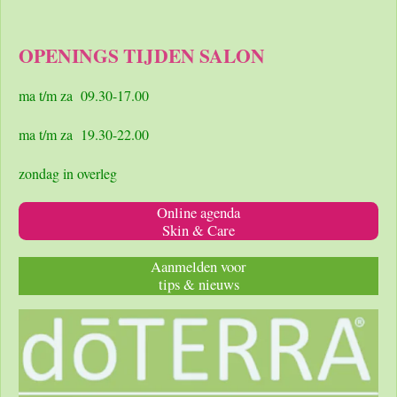
a
n
h
c
s
a
e
t
t
OPENINGS TIJDEN SALON
b
a
s
o
g
A
o
r
p
ma t/m za 09.30-17.00
k
a
p
m
ma t/m za 19.30-22.00
zondag in overleg
Online agenda
Skin & Care
Aanmelden voor
tips & nieuws