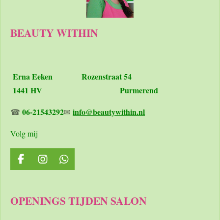
BEAUTY WITHIN
Erna Eeken
Rozenstraat 54
1441 HV Purmerend
06-21543292
info@beautywithin.nl
☎
✉
Volg mij
F
I
W
a
n
h
c
s
a
e
t
t
OPENINGS TIJDEN SALON
b
a
s
o
g
A