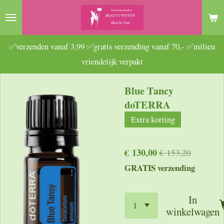
Ga
direct
naar
✅verzenden vanaf 3,99 ✅gratis verzending vanaf 70,- ✅milieu
de
vriendelijk verpakt
hoofdinhoud
Blue Tancy
doTERRA
Extra korting
€ 130,00
€ 153,20
GRATIS verzending
In
winkelwagen