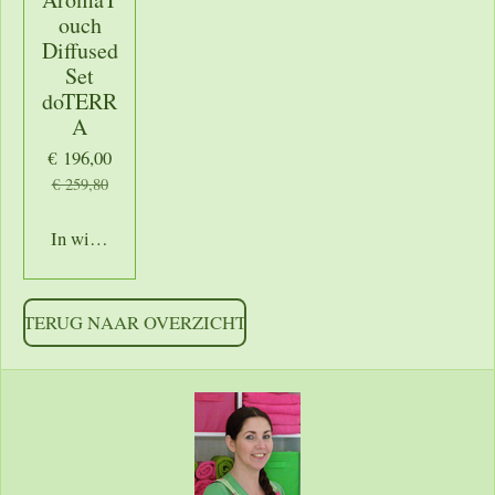
ouch
Diffused
Set
doTERR
A
€ 196,00
€ 259,80
In winkelwagen
TERUG NAAR OVERZICHT