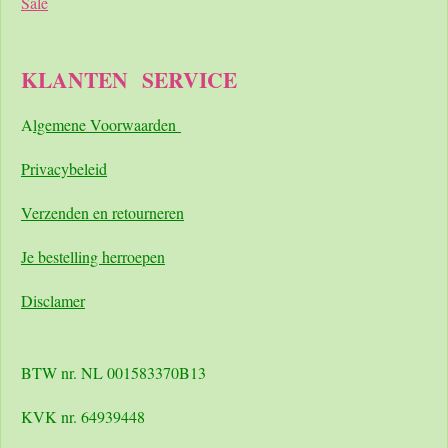
Sale
KLANTEN
SERVICE
A
lgemene Voorwaarden
Pri
vacybeleid
Verzenden en retourneren
Je bestelling herroepen
Disclamer
BTW nr. NL 001583370B13
KVK nr. 64939448