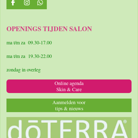
F
I
W
a
n
h
c
s
a
e
t
t
OPENINGS TIJDEN SALON
b
a
s
o
g
A
o
r
p
ma t/m za 09.30-17.00
k
a
p
m
ma t/m za 19.30-22.00
zondag in overleg
Online agenda
Skin & Care
Aanmelden voor
tips & nieuws