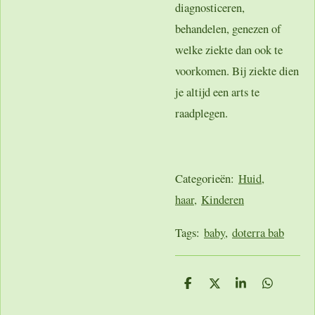
diagnosticeren,
behandelen, genezen of
welke ziekte dan ook te
voorkomen. Bij ziekte dien
je altijd een arts te
raadplegen.
Categorieën:
Huid,
haar,
Kinderen
Tags:
baby
,
doterra bab
D
D
S
D
e
e
h
e
l
e
a
l