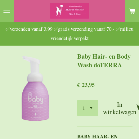
Ga
direct
naar
✅verzenden vanaf 3,99 ✅gratis verzending vanaf 70,- ✅milieu
de
vriendelijk verpakt
hoofdinhoud
Baby Hair- en Body
Wash doTERRA
€ 23,95
In
winkelwagen
BABY HAAR- EN