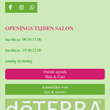
F
I
W
a
n
h
c
s
a
e
t
t
OPENINGS TIJDEN SALON
b
a
s
o
g
A
o
r
p
ma t/m za 09.30-17.00
k
a
p
m
ma t/m za 19.30-22.00
zondag in overleg
Online agenda
Skin & Care
Aanmelden voor
tips & nieuws