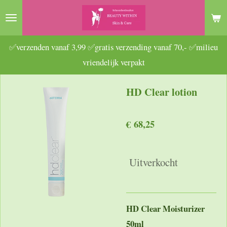
Ga
direct
naar
✅verzenden vanaf 3,99 ✅gratis verzending vanaf 70,- ✅milieu
de
vriendelijk verpakt
hoofdinhoud
HD Clear lotion
€ 68,25
Uitverkocht
HD Clear Moisturizer
50ml