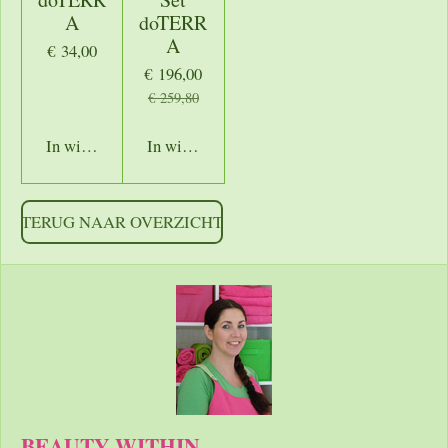
A
doTERR
A
€ 34,00
€ 196,00
€ 259,80
In winkelwagen
In winkelwagen
TERUG NAAR OVERZICHT
BEAUTY WITHIN