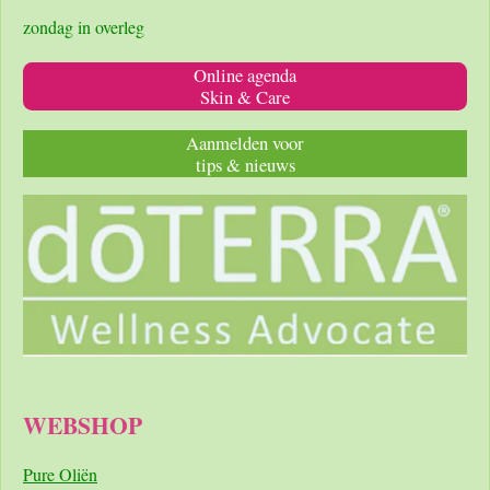
zondag in overleg
Online agenda
Skin & Care
Aanmelden voor
tips & nieuws
WEBSHOP
Pure Oliën