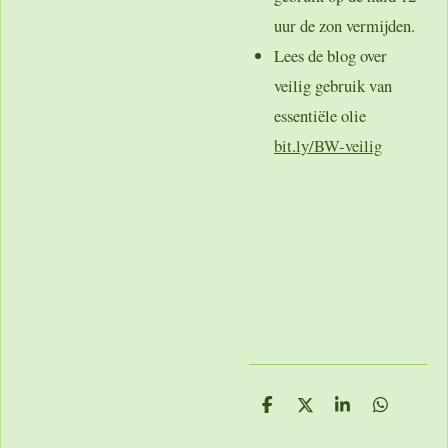
uur de zon vermijden.
Lees de blog over
veilig gebruik van
essentiële olie
bit.ly/BW-veilig
D
D
S
D
e
e
h
e
l
e
a
l