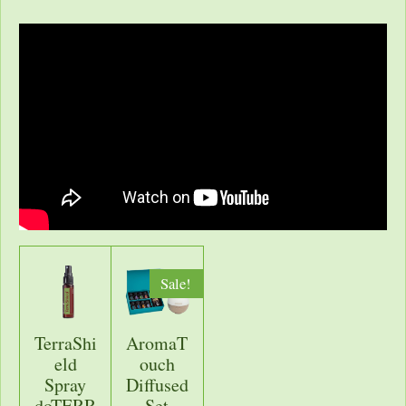
e
l
r
e
n
e
n
Sale!
TerraShi
AromaT
eld
ouch
Spray
Diffused
doTERR
Set