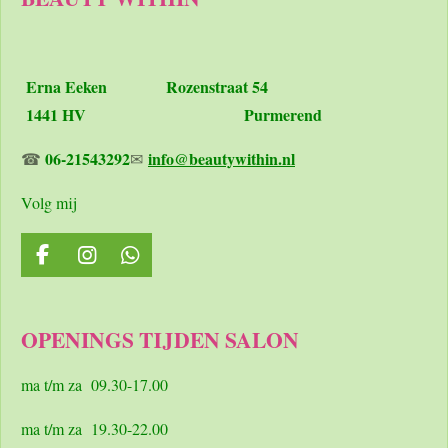
Erna Eeken
Rozenstraat 54
1441 HV Purmerend
06-21543292
info@beautywithin.nl
☎
✉
Volg mij
F
I
W
a
n
h
c
s
a
e
t
t
OPENINGS TIJDEN SALON
b
a
s
o
g
A
o
r
p
ma t/m za 09.30-17.00
k
a
p
m
ma t/m za 19.30-22.00