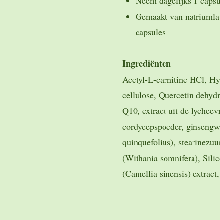
Neem dagelijks 1 capsu
Gemaakt van natriumlaur
capsules
Ingrediënten
Acetyl-L-carnitine HCl, Hy
cellulose, Quercetin dehyd
Q10, extract uit de lycheevr
cordycepspoeder, ginsengwo
quinquefolius), stearinezu
(Withania somnifera), Silic
(Camellia sinensis) extract