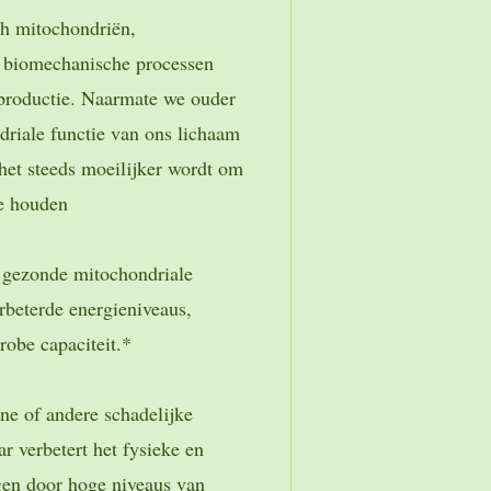
ch mitochondriën,
e biomechanische processen
productie. Naarmate we ouder
riale functie van ons lichaam
 het steeds moeilijker wordt om
te houden
 gezonde mitochondriale
erbeterde energieniveaus,
obe capaciteit.*
e of andere schadelijke
r verbetert het fysieke en
en door hoge niveaus van