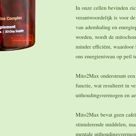
In onze cellen bevinden zi
verantwoordelijk is voor d
van ademhaling en energie
worden, wordt de mitochond
minder efficiënt, waardoor
ons energieniveau op peil 
Mito2Max ondersteunt een
functie, wat resulteert in v
uithoudingsvermogen en aer
Mito2Max bevat geen cafeïn
stimulerende middelen, maa
mentale uithoudingsvermog