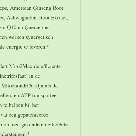
ceps, American Ginseng Root
act, Ashwagandha Root Extract,
ym Q10 en Quercetine
ten werken synergetisch
e energie te leveren.*
dert Mito2Max de efficiënte
etrifosfaat) in de
 Mitochondriën zijn als de
ellen, en ATP transporteert
 te helpen bij het
at een gepatenteerde
n om een gezonde en efficiënte
ondersteunen.*