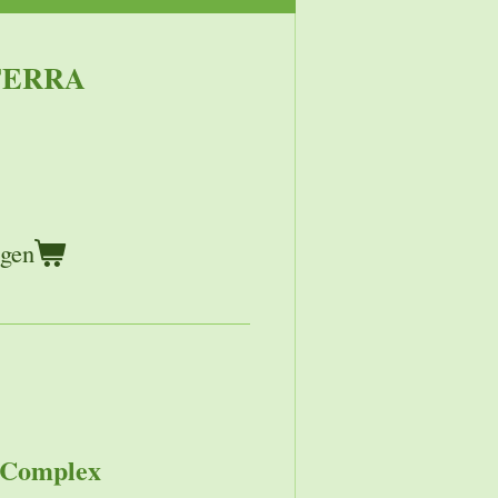
TERRA
agen
 Complex