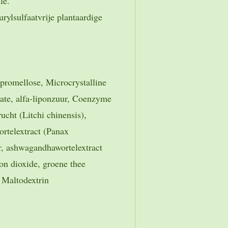
le.
ylsulfaatvrije plantaardige
promellose, Microcrystalline
rate, alfa-liponzuur, Coenzyme
ucht (Litchi chinensis),
rtelextract (Panax
ur, ashwagandhawortelextract
on dioxide, groene thee
, Maltodextrin