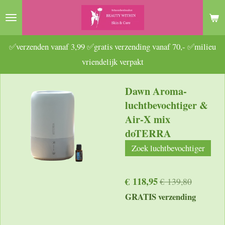
Ga
direct
naar
✅verzenden vanaf 3,99 ✅gratis verzending vanaf 70,- ✅milieu
de
vriendelijk verpakt
hoofdinhoud
Dawn Aroma-
luchtbevochtiger &
Air-X mix
doTERRA
Zoek luchtbevochtiger
€ 118,95
€ 139,80
GRATIS verzending