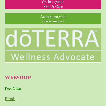
Online agenda
Skin & Care
Aanmelden voor
tips & nieuws
WEBSHOP
Pure Oliën
Blends