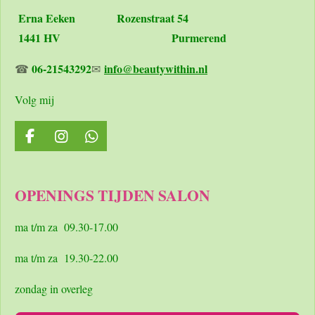
Erna Eeken
Rozenstraat 54
1441 HV Purmerend
06-21543292
info@beautywithin.nl
☎
✉
Volg mij
F
I
W
a
n
h
c
s
a
e
t
t
OPENINGS TIJDEN SALON
b
a
s
o
g
A
o
r
p
ma t/m za 09.30-17.00
k
a
p
m
ma t/m za 19.30-22.00
zondag in overleg