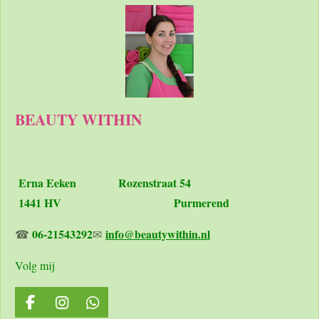
BEAUTY WITHIN
Erna Eeken
Rozenstraat 54
1441 HV Purmerend
06-21543292
info@beautywithin.nl
☎
✉
Volg mij
F
I
W