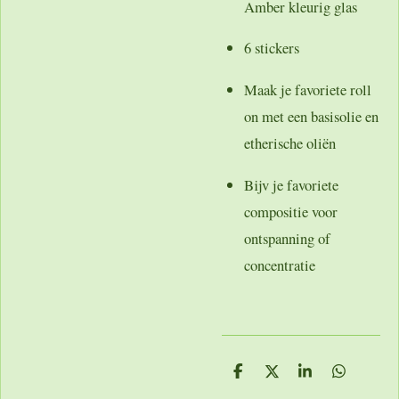
Amber kleurig glas
6 stickers
Maak je favoriete roll
on met een basisolie en
etherische oliën
Bijv je favoriete
compositie voor
ontspanning of
concentratie
D
D
S
D
e
e
h
e