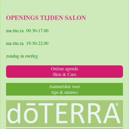
a
n
h
c
s
a
e
t
t
OPENINGS TIJDEN SALON
b
a
s
o
g
A
o
r
p
ma t/m za 09.30-17.00
k
a
p
m
ma t/m za 19.30-22.00
zondag in overleg
Online agenda
Skin & Care
Aanmelden voor
tips & nieuws