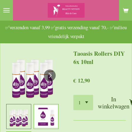
Ga
direct
naar
✅verzenden vanaf 3,99 ✅gratis verzending vanaf 70,- ✅milieu
de
vriendelijk verpakt
hoofdinhoud
Taoasis Rollers DIY
6x 10ml
€ 12,90
In
winkelwagen