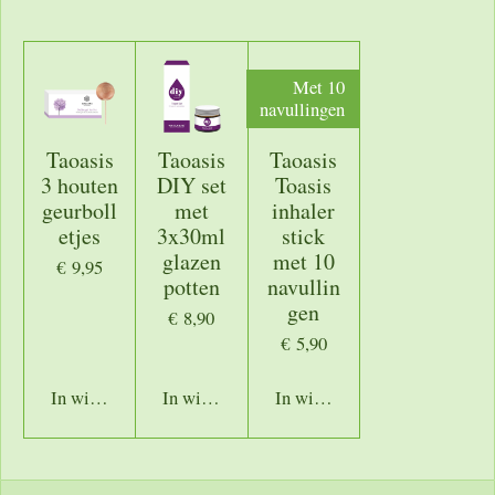
l
e
a
l
e
l
r
e
n
e
n
Met 10
navullingen
Taoasis
Taoasis
Taoasis
3 houten
DIY set
Toasis
geurboll
met
inhaler
etjes
3x30ml
stick
glazen
met 10
€ 9,95
potten
navullin
gen
€ 8,90
€ 5,90
In winkelwagen
In winkelwagen
In winkelwagen