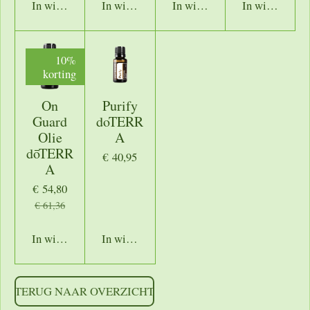
In winkelwagen
In winkelwagen
In winkelwagen
In winkelwage
10%
korting
On
Purify
Guard
doTERR
Olie
A
dōTERR
€ 40,95
A
€ 54,80
€ 61,36
In winkelwagen
In winkelwagen
TERUG NAAR OVERZICHT