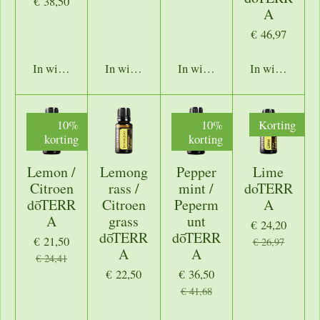
€ 38,50
A
€ 46,97
In winkelwagen
In winkelwagen
In winkelwagen
In winkelwage
10%
10%
Korting
korting
korting
Lemon /
Lemong
Pepper
Lime
Citroen
rass /
mint /
doTERR
dōTERR
Citroen
Peperm
A
A
grass
unt
€ 24,20
dōTERR
dōTERR
€ 21,50
€ 26,97
A
A
€ 24,41
€ 22,50
€ 36,50
€ 41,68