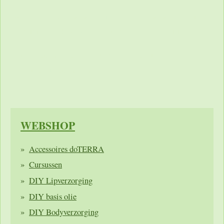
https://shoppingcontent.googleapis.com/content/v2.1/[MERC
HANTID]/products?key=[YOUR_API_KEY] HTTP/1.1
Authorization: Bearer [YOUR_ACCESS_TOKEN]
Accept: application/json
WEBSHOP
Accessoires doTERRA
Cursussen
DIY Lipverzorging
DIY basis olie
DIY Bodyverzorging