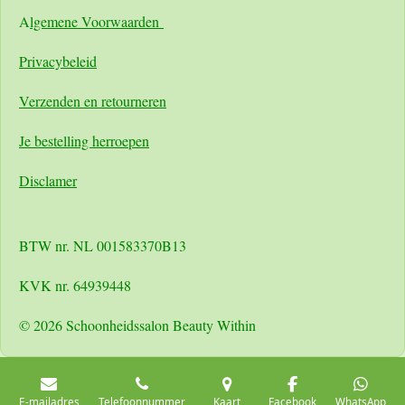
A
lgemene Voorwaarden
Pri
vacybeleid
Verzenden en retourneren
Je bestelling herroepen
Disclamer
BTW nr. NL 001583370B13
KVK nr. 64939448
© 2026 Schoonheidssalon Beauty Within
E-mailadres
Telefoonnummer
Kaart
Facebook
WhatsApp