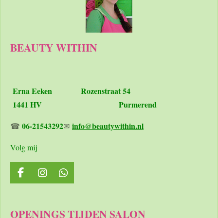
BEAUTY WITHIN
Erna Eeken
Rozenstraat 54
1441 HV Purmerend
06-21543292
info@beautywithin.nl
☎
✉
Volg mij
F
I
W
a
n
h
c
s
a
e
t
t
OPENINGS TIJDEN SALON
b
a
s