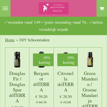
Ga
direct
naar
✅verzenden vanaf 3,99 ✅gratis verzending vanaf 70,- ✅milieu
de
vriendelijk verpakt
hoofdinhoud
Home
»
DIY Schoonmaken
10%
10%
korting
korting
Douglas
Bergam
Citronel
Green
Fir /
ot
la
Manderi
Douglas
dōTERR
doTERR
n /
Spar
A
A
Groene
dōTERR
Mandari
€ 59,20
€ 28,50
A
jn
€ 66,78
€ 32,88
dōTERR