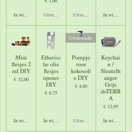
€ 1,00
In winkelwagen
Uitverkocht
Uitverkocht
In winkelwage
Uitverkocht
Mini
Etherisc
Pompje
Keychai
flesjes 2
he olie
voor
n /
ml DIY
flesjes
kokosoli
Sleutelh
opener
e DIY
anger
€ 32,00
DIY
Grijs
€ 4,00
doTERR
€ 6,75
A
€ 12,95
In winkelwagen
In winkelwagen
Uitverkocht
In winkelwage