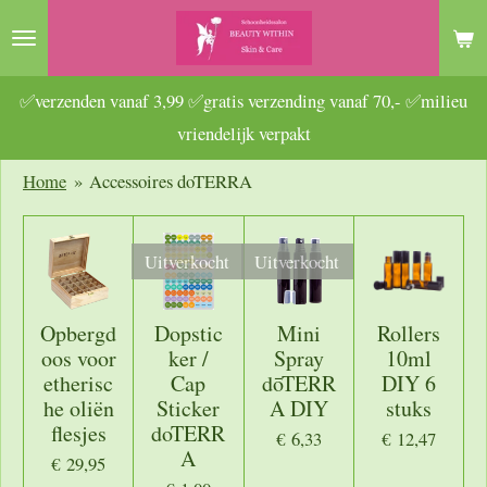
Ga
direct
naar
✅verzenden vanaf 3,99 ✅gratis verzending vanaf 70,- ✅milieu
de
vriendelijk verpakt
hoofdinhoud
Home
»
Accessoires doTERRA
Uitverkocht
Uitverkocht
Opbergd
Dopstic
Mini
Rollers
oos voor
ker /
Spray
10ml
etherisc
Cap
dōTERR
DIY 6
he oliën
Sticker
A DIY
stuks
flesjes
doTERR
€ 6,33
€ 12,47
A
€ 29,95