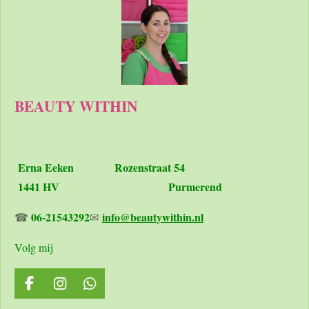
BEAUTY WITHIN
Erna Eeken
Rozenstraat 54
1441 HV Purmerend
06-21543292
info@beautywithin.nl
☎
✉
Volg mij
F
I
W
a
n
h