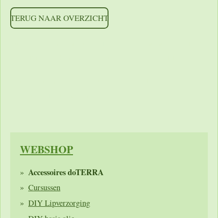
TERUG NAAR OVERZICHT
https://shoppingcontent.googleapis.com/content/v2.1/[MERC
HANTID]/products?key=[YOUR_API_KEY] HTTP/1.1
Authorization: Bearer [YOUR_ACCESS_TOKEN]
Accept: application/json
WEBSHOP
Accessoires doTERRA
Cursussen
DIY Lipverzorging