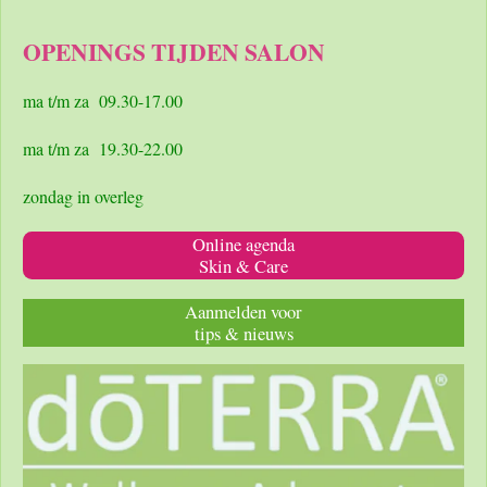
c
s
a
e
t
t
OPENINGS TIJDEN SALON
b
a
s
o
g
A
o
r
p
ma t/m za 09.30-17.00
k
a
p
m
ma t/m za 19.30-22.00
zondag in overleg
Online agenda
Skin & Care
Aanmelden voor
tips & nieuws