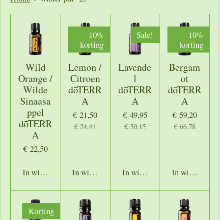
10%
Sale!
10%
korting
korting
Wild
Lemon /
Lavende
Bergam
Orange /
Citroen
l
ot
Wilde
dōTERR
dōTERR
dōTERR
Sinaasa
A
A
A
ppel
€ 21,50
€ 49,95
€ 59,20
dōTERR
€ 24,41
€ 50,15
€ 66,78
A
€ 22,50
In winkelwagen
In winkelwagen
In winkelwagen
In winkelwage
Korting