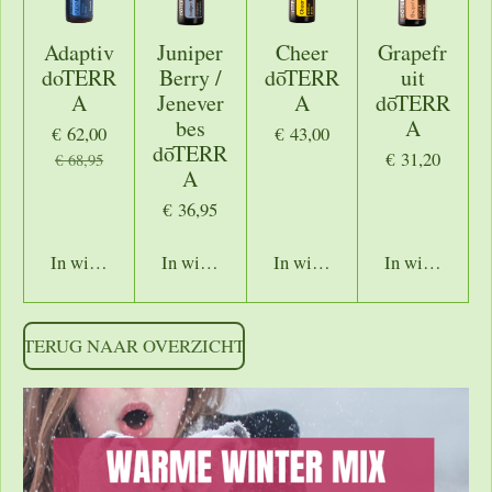
Adaptiv
Juniper
Cheer
Grapefr
doTERR
Berry /
dōTERR
uit
A
Jenever
A
dōTERR
bes
A
€ 62,00
€ 43,00
dōTERR
€ 31,20
€ 68,95
A
€ 36,95
In winkelwagen
In winkelwagen
In winkelwagen
In winkelwage
TERUG NAAR OVERZICHT