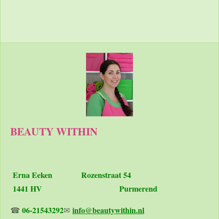
Authorization: Bearer [YOUR_ACCESS_TOKEN]
Accept: application/json
BEAUTY WITHIN
Erna Eeken
Rozenstraat 54
1441 HV Purmerend
06-21543292
info@beautywithin.nl
☎
✉