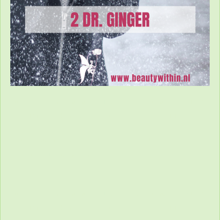
https://shoppingcontent.googleapis.com/content/v2.1/[MERC
HANTID]/products?key=[YOUR_API_KEY] HTTP/1.1
Authorization: Bearer [YOUR_ACCESS_TOKEN]
Accept: application/json
https://shoppingcontent.googleapis.com/content/v2.1/[MERC
HANTID]/products?key=[YOUR_API_KEY] HTTP/1.1