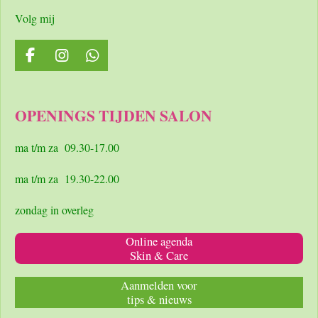
Volg mij
F
I
W
a
n
h
c
s
a
e
t
t
OPENINGS TIJDEN SALON
b
a
s
o
g
A
o
r
p
ma t/m za 09.30-17.00
k
a
p
m
ma t/m za 19.30-22.00
zondag in overleg
Online agenda
Skin & Care
Aanmelden voor
tips & nieuws