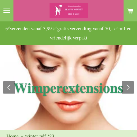
Ga
direct
naar
✅verzenden vanaf 3,99 ✅gratis verzending vanaf 70,- ✅milieu
de
vriendelijk verpakt
hoofdinhoud
Wimperextensions
Home
»
winter pdf ‘23