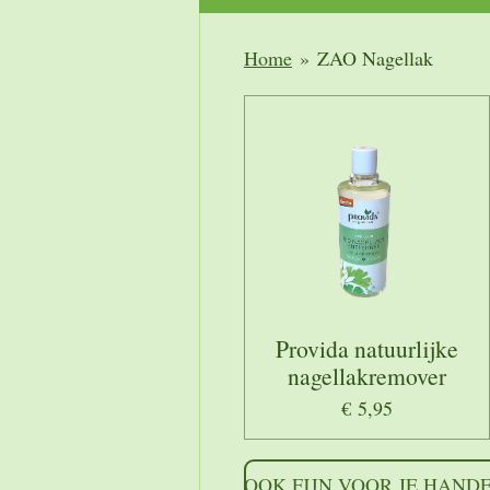
Home
»
ZAO Nagellak
Provida natuurlijke
nagellakremover
€ 5,95
OOK FIJN VOOR JE HAND