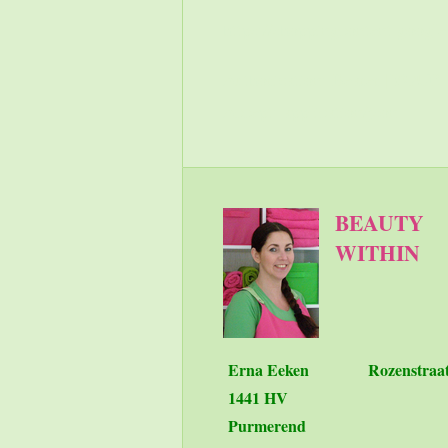
https://shoppingcontent.go
Authorization: Bearer [Y
Accept: application/json
BEAUTY
WITHIN
Erna Eeken
Rozenstraa
1441 HV
Purmerend