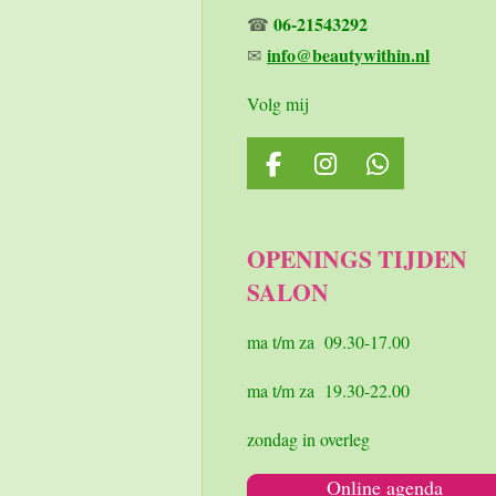
06-21543292
☎
info@beautywithin.nl
✉
Volg mij
F
I
W
a
n
h
c
s
a
e
t
t
OPENINGS TIJDEN
b
a
s
SALON
o
g
A
o
r
p
k
a
p
ma t/m za 09.30-17.00
m
ma t/m za 19.30-22.00
zondag in overleg
Online agenda