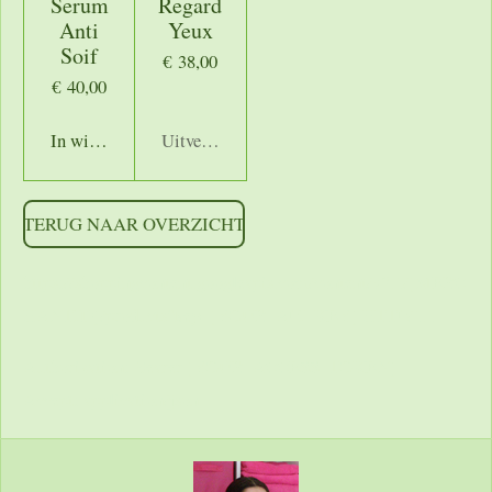
Serum
Regard
Anti
Yeux
Soif
€ 38,00
€ 40,00
In winkelwagen
Uitverkocht
TERUG NAAR OVERZICHT
https://shoppingcontent.googleapis.com/content/v2.1/[MERC
HANTID]/products?key=[YOUR_API_KEY] HTTP/1.1
Authorization: Bearer [YOUR_ACCESS_TOKEN]
Accept: application/json