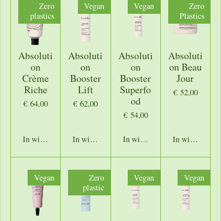
Zero
Vegan
Vegan
Zero
plastics
Plastics
Absoluti
Absoluti
Absoluti
Absoluti
on
on
on
on Beau
Crème
Booster
Booster
Jour
Riche
Lift
Superfo
€ 52,00
od
€ 64,00
€ 62,00
€ 54,00
In winkelwagen
In winkelwagen
In winkelwagen
In winkelwage
Vegan
Zero
Vegan
Vegan
plastic