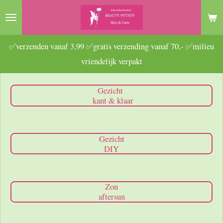
Ga
direct
naar
✅verzenden vanaf 3,99 ✅gratis verzending vanaf 70,- ✅milieu
de
vriendelijk verpakt
hoofdinhoud
Gezicht
kant & klaar
Gezicht
DIY
Zon
aftersun