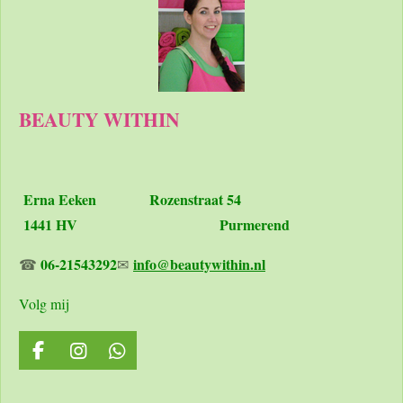
BEAUTY WITHIN
Erna Eeken
Rozenstraat 54
1441 HV Purmerend
06-21543292
info@beautywithin.nl
☎
✉
Volg mij
F
I
W
a
n
h
c
s
a