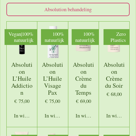
Absolution behandeling
Vegan|100%
100%
100%
Zero
natuurlijk
natuurlijk
natuurlijk
Plastics
Absoluti
Absoluti
Absoluti
Absoluti
on
on
on
on
L’Huile
L’Huile
Crème
Crème
Addictio
Visage
du
du Soir
n
Pax
Temps
€ 68,00
€ 75,00
€ 75,00
€ 69,00
In winkelwagen
In winkelwagen
In winkelwagen
In winkelwage