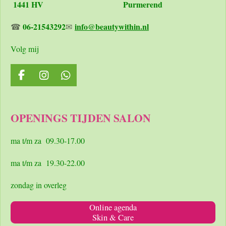
1441 HV Purmerend
06-21543292
info@beautywithin.nl
☎
✉
Volg mij
F
I
W
a
n
h
c
s
a
e
t
t
OPENINGS TIJDEN SALON
b
a
s
o
g
A
o
r
p
ma t/m za 09.30-17.00
k
a
p
m
ma t/m za 19.30-22.00
zondag in overleg
Online agenda
Skin & Care