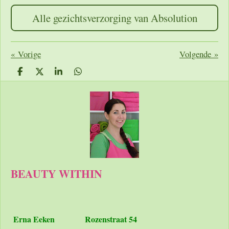
Alle gezichtsverzorging van Absolution
«
Vorige
Volgende
»
D
D
S
D
e
e
h
e
l
e
a
l
e
l
r
e
n
e
n
BEAUTY WITHIN
Erna Eeken
Rozenstraat 54