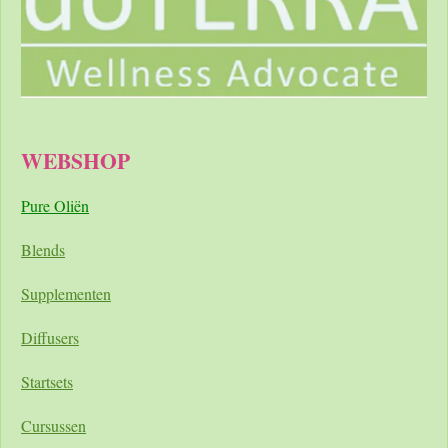
WEBSHOP
Pure Oliën
Blends
Supplementen
Diffusers
Startsets
Cursussen