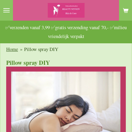
Ga
direct
naar
✅verzenden vanaf 3,99 ✅gratis verzending vanaf 70,- ✅milieu
de
vriendelijk verpakt
hoofdinhoud
Home
»
Pillow spray DIY
Pillow spray DIY