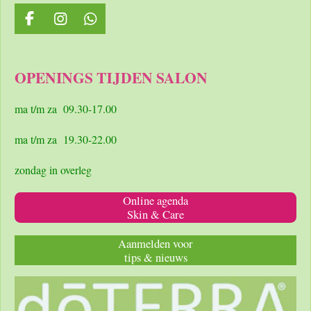
F
I
W
a
n
h
c
s
a
e
t
t
OPENINGS TIJDEN SALON
b
a
s
o
g
A
o
r
p
ma t/m za 09.30-17.00
k
a
p
m
ma t/m za 19.30-22.00
zondag in overleg
Online agenda
Skin & Care
Aanmelden voor
tips & nieuws