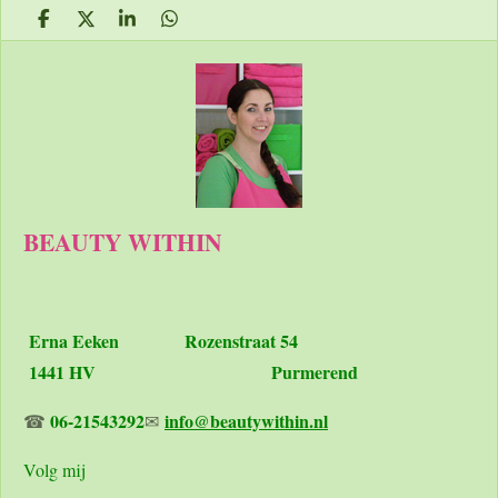
D
D
S
D
e
e
h
e
l
e
a
l
e
l
r
e
n
e
n
BEAUTY WITHIN
Erna Eeken
Rozenstraat 54
1441 HV Purmerend
06-21543292
info@beautywithin.nl
☎
✉
Volg mij