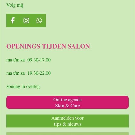
Volg mij
F
I
W
a
n
h
c
s
a
e
t
t
OPENINGS TIJDEN SALON
b
a
s
o
g
A
o
r
p
ma t/m za 09.30-17.00
k
a
p
m
ma t/m za 19.30-22.00
zondag in overleg
Online agenda
Skin & Care
Aanmelden voor
tips & nieuws