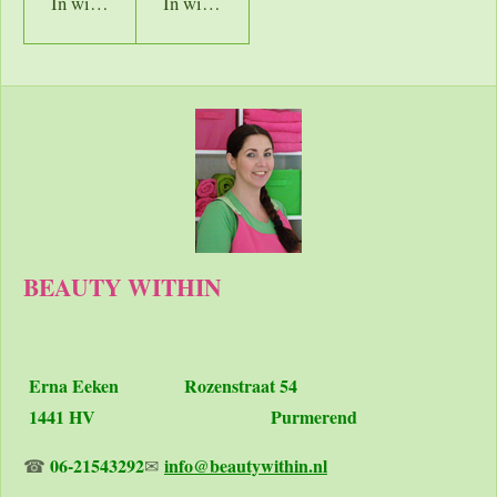
In winkelwagen
In winkelwagen
BEAUTY WITHIN
Erna Eeken
Rozenstraat 54
1441 HV Purmerend
06-21543292
info@beautywithin.nl
☎
✉