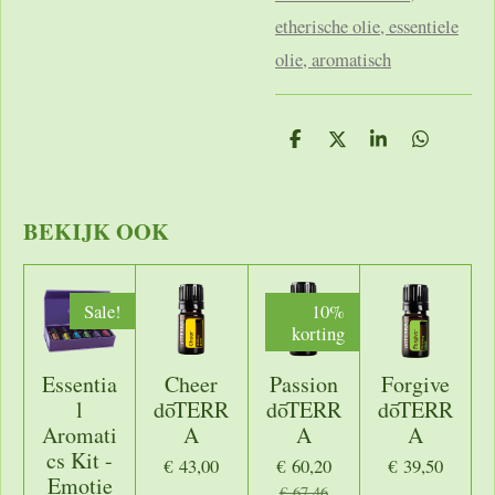
etherische olie, essentiele
olie, aromatisch
D
D
S
D
e
e
h
e
l
e
a
l
e
l
r
e
n
e
n
BEKIJK OOK
Sale!
10%
korting
Essentia
Cheer
Passion
Forgive
l
dōTERR
dōTERR
dōTERR
Aromati
A
A
A
cs Kit -
€ 43,00
€ 60,20
€ 39,50
Emotie
€ 67,46