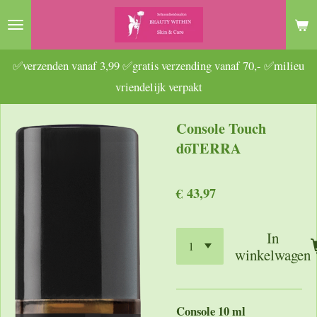
Ga
direct
naar
✅verzenden vanaf 3,99 ✅gratis verzending vanaf 70,- ✅milieu
de
vriendelijk verpakt
hoofdinhoud
Console Touch
dōTERRA
€ 43,97
In
winkelwagen
Console 10 ml