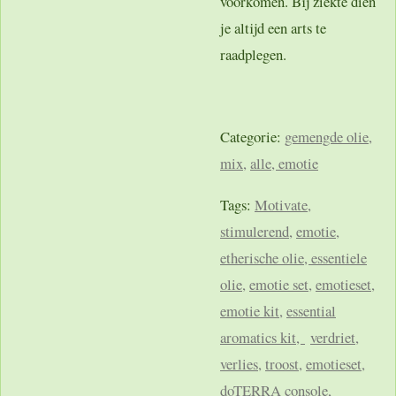
voorkomen. Bij ziekte dien
je altijd een arts te
raadplegen.
Categorie:
gemengde olie,
mix
,
alle,
emotie
Tags:
Motivate
,
stimulerend
,
emotie
,
etherische olie, essentiele
olie
,
emotie set,
emotieset
,
emotie kit
,
essential
aromatics kit,
verdriet
,
verlies
,
troost
,
emotieset
,
doTERRA console
,