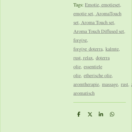
Tags:
Emotie
,
emotieset,
emotie set,
AromaTouch
set, Aroma Touch set,
Aroma Touch Diffused set
,
forgive
,
forgive doterra
,
kalmte,
rust, relax
,
doterra
olie
,
essentiele
olie
,
etherische olie,
aromtherapie
,
massage
,
rust
,
aromatisch
D
D
S
D
e
e
h
e
l
e
a
l
e
l
r
e