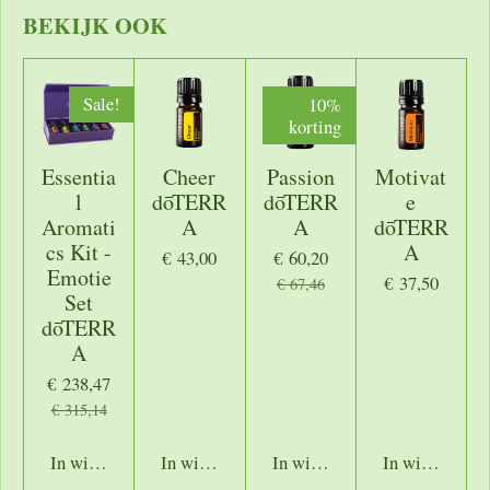
n
e
n
BEKIJK OOK
Sale!
10%
korting
Essentia
Cheer
Passion
Motivat
l
dōTERR
dōTERR
e
Aromati
A
A
dōTERR
cs Kit -
A
€ 43,00
€ 60,20
Emotie
€ 37,50
€ 67,46
Set
dōTERR
A
€ 238,47
€ 315,14
In winkelwagen
In winkelwagen
In winkelwagen
In winkelwage