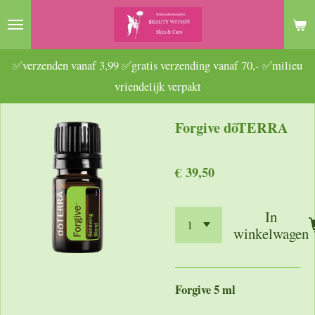
Ga
direct
naar
✅verzenden vanaf 3,99 ✅gratis verzending vanaf 70,- ✅milieu
de
vriendelijk verpakt
hoofdinhoud
Forgive dōTERRA
€ 39,50
In
winkelwagen
Forgive 5 ml