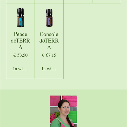
Peace
Console
dōTERR
dōTERR
A
A
€ 53,50
€ 67,15
In winkelwagen
In winkelwagen