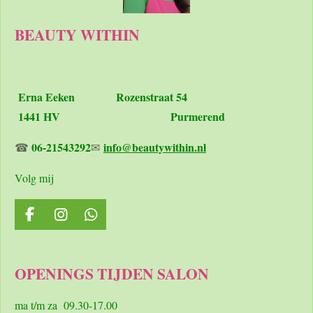
BEAUTY WITHIN
Erna Eeken
Rozenstraat 54
1441 HV Purmerend
06-21543292
info@beautywithin.nl
☎
✉
Volg mij
F
I
W
a
n
h
c
s
a
e
t
t
OPENINGS TIJDEN SALON
b
a
s
o
g
A
o
r
p
ma t/m za 09.30-17.00