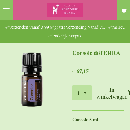
Ga
direct
naar
✅verzenden vanaf 3,99 ✅gratis verzending vanaf 70,- ✅milieu
de
vriendelijk verpakt
hoofdinhoud
Console dōTERRA
€ 67,15
In
winkelwagen
Console 5 ml