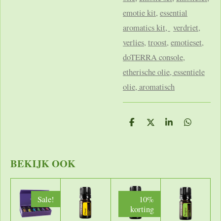
emotie kit
,
essential
aromatics kit,
verdriet
,
verlies
,
troost
,
emotieset
,
doTERRA console
,
etherische olie, essentiele
olie, aromatisch
D
D
S
D
e
e
h
e
l
e
a
l
e
l
r
e
n
e
n
BEKIJK OOK
Sale!
10%
korting