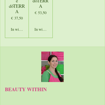
e
dōTERR
dōTERR
A
A
€ 53,50
€ 37,50
In winkelwagen
In winkelwagen
BEAUTY WITHIN