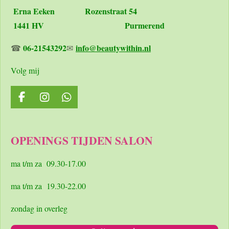
Erna Eeken
Rozenstraat 54
1441 HV Purmerend
06-21543292
info@beautywithin.nl
☎
✉
Volg mij
F
I
W
a
n
h
c
s
a
e
t
t
OPENINGS TIJDEN SALON
b
a
s
o
g
A
o
r
p
ma t/m za 09.30-17.00
k
a
p
m
ma t/m za 19.30-22.00
zondag in overleg