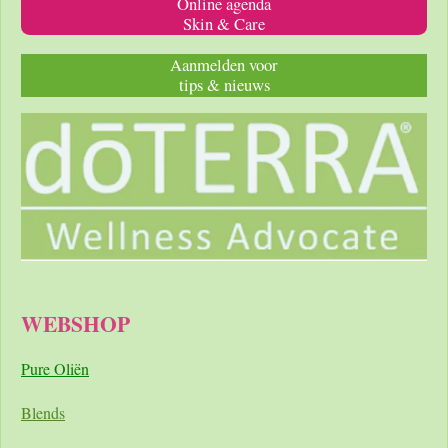
Online agenda
Skin & Care
Aanmelden voor
tips & nieuws
WEBSHOP
Pure Oliën
Blends