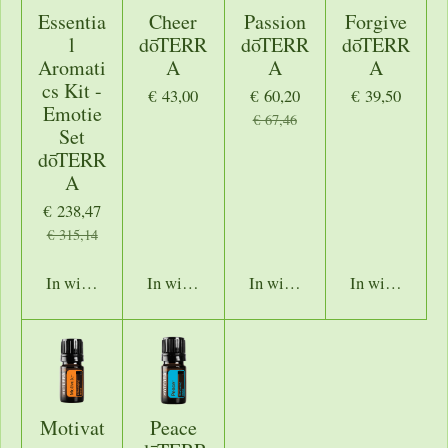
Essentia
Cheer
Passion
Forgive
l
dōTERR
dōTERR
dōTERR
Aromati
A
A
A
cs Kit -
€ 43,00
€ 60,20
€ 39,50
Emotie
€ 67,46
Set
dōTERR
A
€ 238,47
€ 315,14
In winkelwagen
In winkelwagen
In winkelwagen
In winkelwage
Motivat
Peace