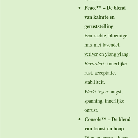
Peace™ – De blend
van kalmte en
geruststelling
Een zachte, bloemige
mix met
lavendel
,
vetiver
en
ylang ylang
.
Bevordert:
innerlijke
rust, acceptatie,
stabiliteit.
Werkt tegen:
angst,
spanning, innerlijke
onrust.
Console™ – De blend
van troost en hoop
Diep en warm – bevat