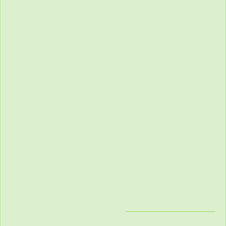
Categorieën:
Alle
producten
,
Emoties
,
voordeel sets
Tags:
cheer
,
console
,
doterra kit, doterra set
,
emotie
,
emotieset,
doTERRA Essential
Aromatics Kit
,
essentiele
olie, etherische olie,
aromatherapie, etherische
olie doterra,
forgive
,
motivate
,
passion
,
Peace, aromatisch