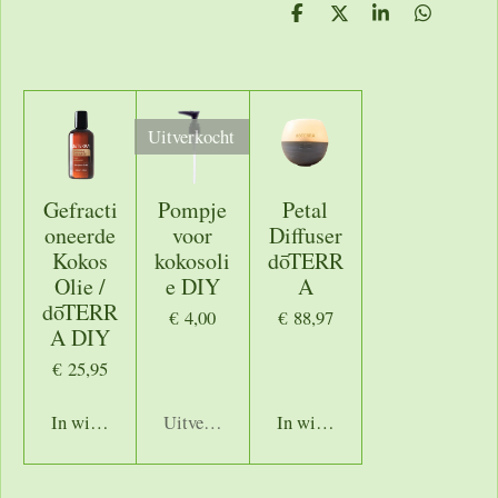
D
D
S
D
e
e
h
e
l
e
a
l
e
l
r
e
n
e
n
Uitverkocht
Gefracti
Pompje
Petal
oneerde
voor
Diffuser
Kokos
kokosoli
dōTERR
Olie /
e DIY
A
dōTERR
€ 4,00
€ 88,97
A DIY
€ 25,95
In winkelwagen
Uitverkocht
In winkelwagen