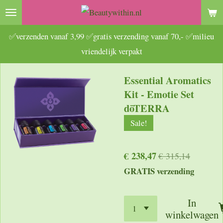
Ga
direct
✅verzenden vanaf 3,99 ✅gratis verzending vanaf 70,- ✅milieu
naar
vriendelijk verpakt
de
hoofdinhoud
Essential Aromatics
Kit - Emotie Set
dōTERRA
Sale!
€ 238,47
€ 315,14
GRATIS verzending
In
winkelwagen