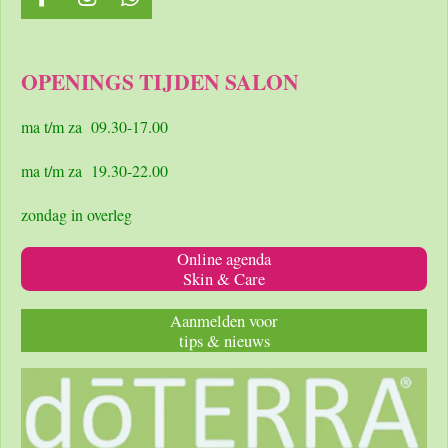
F
I
W
a
n
h
c
s
a
e
t
t
OPENINGS TIJDEN SALON
b
a
s
o
g
A
o
r
p
ma t/m za 09.30-17.00
k
a
p
m
ma t/m za 19.30-22.00
zondag in overleg
Online agenda
Skin & Care
Aanmelden voor
tips & nieuws