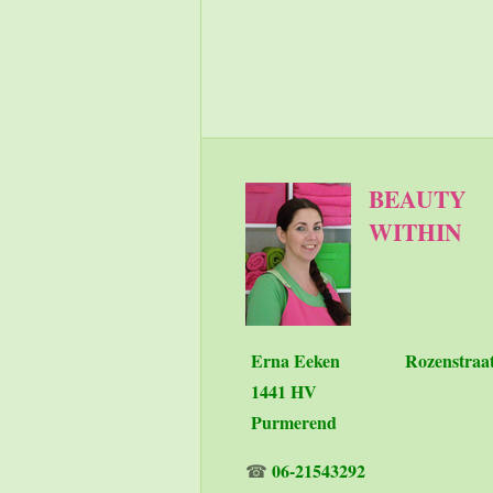
Authorization: Bearer [Y
Accept: application/json
BEAUTY
WITHIN
Erna Eeken
Rozenstraa
1441 HV
Purmerend
06-21543292
☎