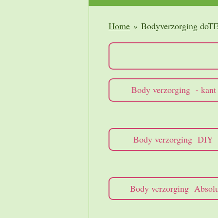
Home
»
Bodyverzorging do
Body verzorging - kant
Body verzorging DIY
Body verzorging Absolu