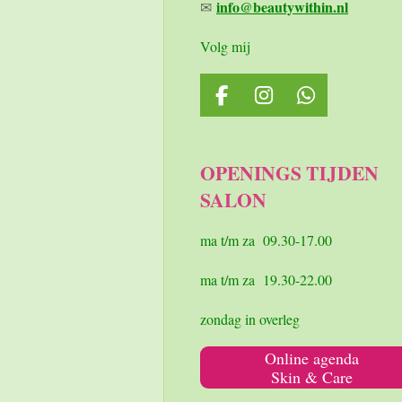
info@beautywithin.nl
✉
Volg mij
F
I
W
a
n
h
c
s
a
e
t
t
OPENINGS TIJDEN
b
a
s
SALON
o
g
A
o
r
p
k
a
p
ma t/m za 09.30-17.00
m
ma t/m za 19.30-22.00
zondag in overleg
Online agenda
Skin & Care