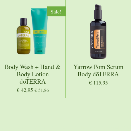
Sale!
Body Wash + Hand &
Yarrow Pom Serum
Body Lotion
Body dōTERRA
doTERRA
€ 115,95
€ 42,95
€ 51,86
ogleapis.com/content/v2.1/[MERCHANTID]/products?key=[