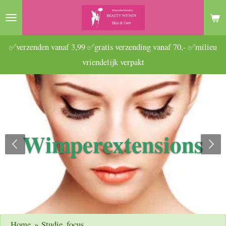
Ga
direct
naar
✅verzenden vanaf 3,99 ✅gratis verzending vanaf 70,- ✅milieu
de
vriendelijk verpakt
hoofdinhoud
Wimperextensions
Home
»
Studie, focus