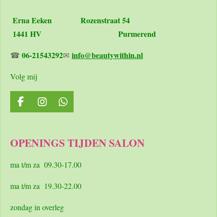
Erna Eeken
Rozenstraat 54
1441 HV Purmerend
06-21543292
info@beautywithin.nl
☎
✉
Volg mij
F
I
W
a
n
h
c
s
a
e
t
t
OPENINGS TIJDEN SALON
b
a
s
o
g
A
o
r
p
ma t/m za 09.30-17.00
k
a
p
m
ma t/m za 19.30-22.00
zondag in overleg