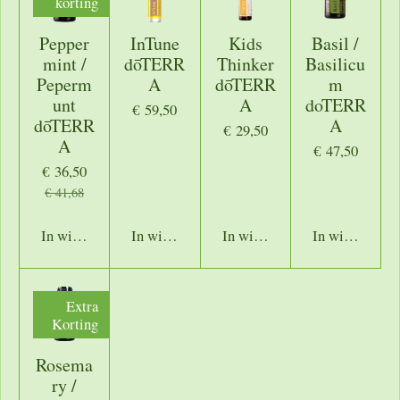
korting
Pepper
InTune
Kids
Basil /
mint /
dōTERR
Thinker
Basilicu
Peperm
A
dōTERR
m
unt
A
doTERR
€ 59,50
dōTERR
A
€ 29,50
A
€ 47,50
€ 36,50
€ 41,68
In winkelwagen
In winkelwagen
In winkelwagen
In winkelwage
Extra
Korting
Rosema
ry /