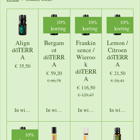
10%
10%
10%
korting
korting
korting
Align
Bergam
Frankin
Lemon /
dōTERR
ot
sence /
Citroen
A
dōTERR
Wieroo
dōTERR
A
k
A
€ 35,50
dōTERR
€ 59,20
€ 21,50
A
€ 66,78
€ 24,41
€ 116,50
€ 129,47
In winkelwagen
In winkelwagen
In winkelwagen
In winkelwage
10%