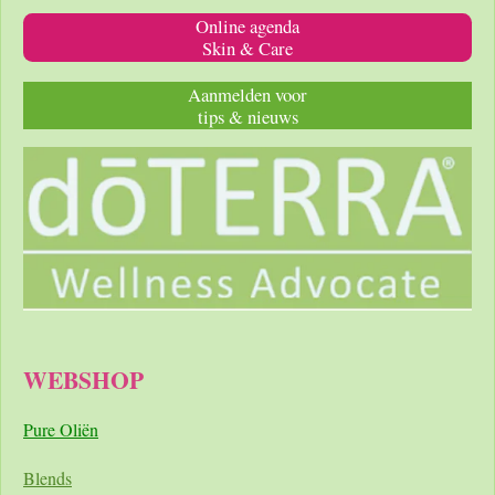
Online agenda
Skin & Care
Aanmelden voor
tips & nieuws
WEBSHOP
Pure Oliën
Blends