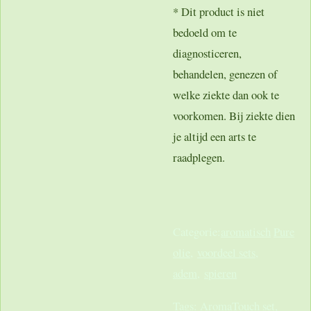
* Dit product is niet
bedoeld om te
diagnosticeren,
behandelen, genezen of
welke ziekte dan ook te
voorkomen. Bij ziekte dien
je altijd een arts te
raadplegen.
Categorie:
a
romatisch
Pure
olie
,
voordeel sets
,
adem
,
spieren
Tags:
AromaTouch set,