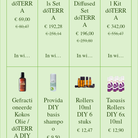
dōTERR
ls Set
Diffused
l Kit
A
dōTERR
Set
dōTERR
A
doTERR
A
€ 69,00
A
€ 192,28
€ 342,00
€ 80,47
€ 196,00
€ 258,14
€ 556,47
€ 259,80
In winkelwagen
In winkelwagen
In winkelwagen
In winkelwage
Gefracti
Provida
Rollers
Taoasis
oneerde
DIY
10ml
Rollers
Kokos
basis
DIY 6
DIY 6x
Olie /
shampo
stuks
10ml
dōTERR
o
€ 12,47
€ 12,90
A DIY
€ 9,50