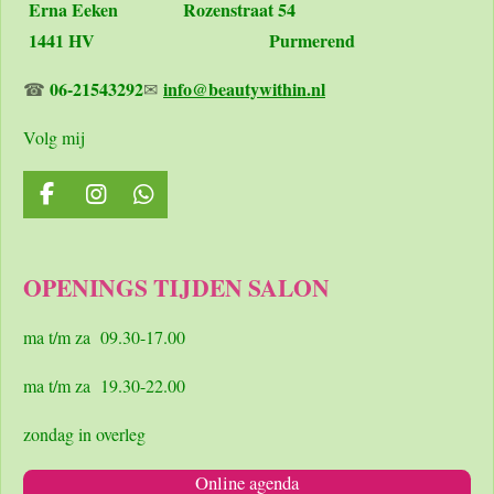
Erna Eeken
Rozenstraat 54
1441 HV Purmerend
06-21543292
info@beautywithin.nl
☎
✉
Volg mij
F
I
W
a
n
h
c
s
a
e
t
t
OPENINGS TIJDEN SALON
b
a
s
o
g
A
o
r
p
ma t/m za 09.30-17.00
k
a
p
m
ma t/m za 19.30-22.00
zondag in overleg
Online agenda