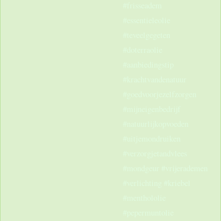
#frisseadem
#essentieleolie
#teveelgegeten
#doterraolie
#aanbiedingstip
#krachtvandenatuur
#goedvoorjezelfzorgen
#mijneigenbedrijf
#natuurlijkopvoeden
#uitjemondruiken
#verzorgjetandvlees
#mondgeur #vrijerademen
#verlichting #kriebel
#menthololie
#pepermuntolie