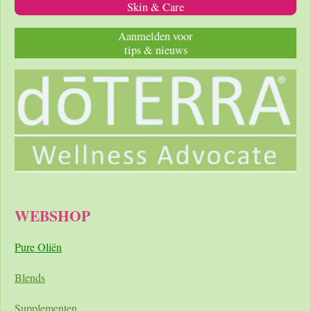
Skin & Care
Aanmelden voor
tips & nieuws
WEBSHOP
Pure Oliën
Blends
Supplementen