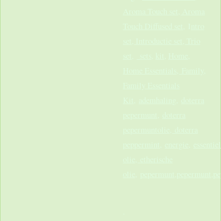
Aroma Touch set, Aroma
Touch Diffused set
, I
ntro
set, Introductie set, Trio
set
,
sets
,
kit
,
Home
,
Home Essentials,
Family
,
Family Essentials
Kit
,
ademhaling
,
doterra
pepermunt
,
doterra
pepermuntolie, doterra
peppermint
,
energie
,
e
ssentie
olie, etherische
olie
,
pepermunt,pepermunt,p
.