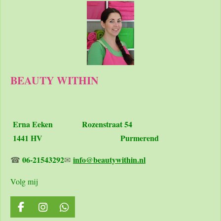
BEAUTY WITHIN
Erna Eeken
Rozenstraat 54
1441 HV Purmerend
06-21543292
info@beautywithin.nl
☎
✉
Volg mij
F
I
W
a
n
h