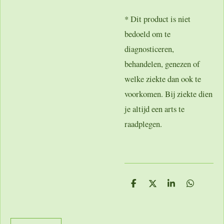
* Dit product is niet
bedoeld om te
diagnosticeren,
behandelen, genezen of
welke ziekte dan ook te
voorkomen. Bij ziekte dien
je altijd een arts te
raadplegen.
D
D
S
D
e
e
h
e
l
e
a
l
e
l
r
e
n
e
n