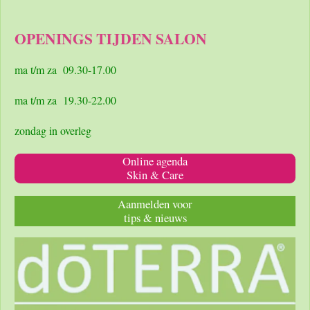
c
s
a
e
t
t
OPENINGS TIJDEN SALON
b
a
s
o
g
A
o
r
p
ma t/m za 09.30-17.00
k
a
p
m
ma t/m za 19.30-22.00
zondag in overleg
Online agenda
Skin & Care
Aanmelden voor
tips & nieuws