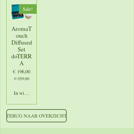
Sale!
AromaT
ouch
Diffused
Set
doTERR
A
€ 196,00
€ 259,80
In winkelwagen
TERUG NAAR OVERZICHT