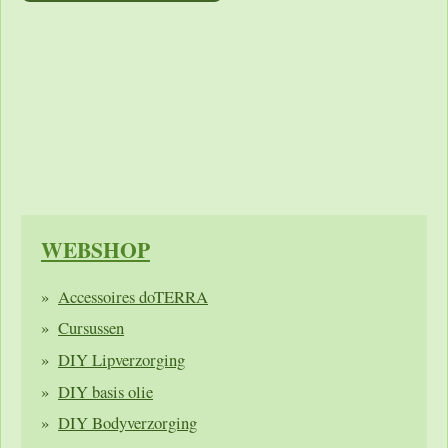
https://shoppingcontent.googleapis.com/content/v2.1/[MERC
HANTID]/products?key=[YOUR_API_KEY] HTTP/1.1
Authorization: Bearer [YOUR_ACCESS_TOKEN]
Accept: application/json
WEBSHOP
Accessoires doTERRA
Cursussen
DIY Lipverzorging
DIY basis olie
DIY Bodyverzorging