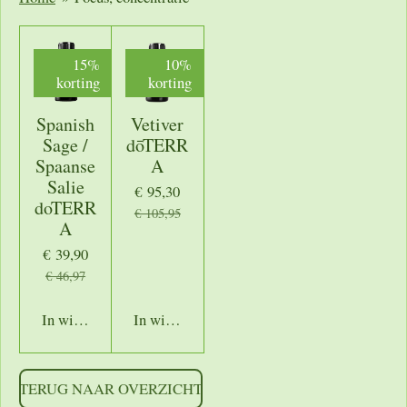
15%
10%
korting
korting
Spanish
Vetiver
Sage /
dōTERR
Spaanse
A
Salie
€ 95,30
doTERR
€ 105,95
A
€ 39,90
€ 46,97
In winkelwagen
In winkelwagen
TERUG NAAR OVERZICHT