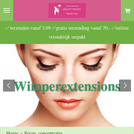
Ga
direct
naar
✅verzenden vanaf 3,99 ✅gratis verzending vanaf 70,- ✅milieu
de
vriendelijk verpakt
hoofdinhoud
Wimperextensions
Home
»
Focus, concentratie