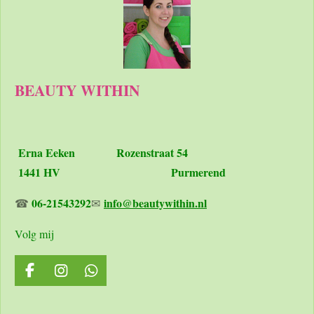
BEAUTY WITHIN
Erna Eeken
Rozenstraat 54
1441 HV Purmerend
06-21543292
info@beautywithin.nl
☎
✉
Volg mij
F
I
W
a
n
h
c
s
a