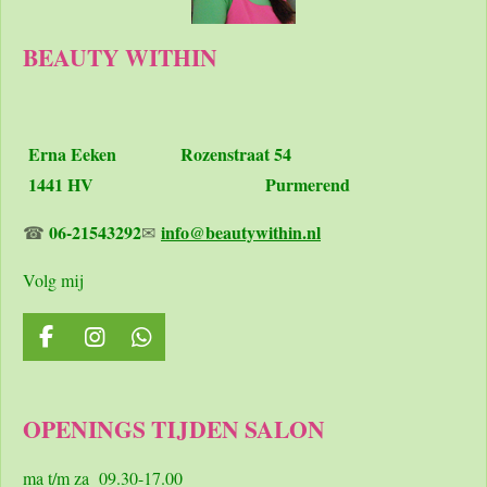
BEAUTY WITHIN
Erna Eeken
Rozenstraat 54
1441 HV Purmerend
06-21543292
info@beautywithin.nl
☎
✉
Volg mij
F
I
W
a
n
h
c
s
a
e
t
t
OPENINGS TIJDEN SALON
b
a
s
o
g
A
o
r
p
ma t/m za 09.30-17.00