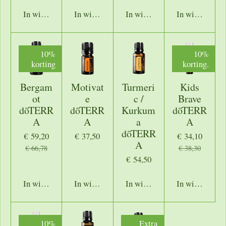
In winkelwagen
In winkelwagen
In winkelwagen
In winkelwage
10%
10%
korting
korting.
Bergam
Motivat
Turmeri
Kids
ot
e
c /
Brave
dōTERR
dōTERR
Kurkum
dōTERR
A
A
a
A
dōTERR
€ 59,20
€ 37,50
€ 34,10
A
€ 66,78
€ 38,30
€ 54,50
In winkelwagen
In winkelwagen
In winkelwagen
In winkelwage
10%
Extra