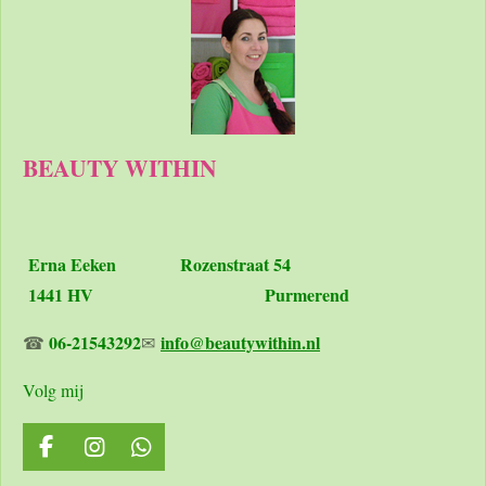
BEAUTY WITHIN
Erna Eeken
Rozenstraat 54
1441 HV Purmerend
06-21543292
info@beautywithin.nl
☎
✉
Volg mij
F
I
W
a
n
h