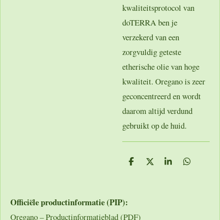
kwaliteitsprotocol van
doTERRA ben je
verzekerd van een
zorgvuldig geteste
etherische olie van hoge
kwaliteit. Oregano is zeer
geconcentreerd en wordt
daarom altijd verdund
gebruikt op de huid.
D
D
S
D
e
e
h
e
l
e
a
l
e
l
r
e
n
e
n
Officiële productinformatie (PIP):
Oregano – Productinformatieblad (PDF)