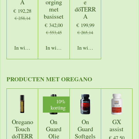
A
orging
e
met
dōTERR
€ 192,28
basisset
A
€ 258,14
€ 342,00
€ 199,99
€ 553,45
€ 265,14
In winkelwagen
In winkelwagen
In winkelwagen
PRODUCTEN MET OREGANO
10%
korting
Oregano
On
On
GX
Touch
Guard
Guard
assist
doTERR
Olie
Softgels
€ 47,50