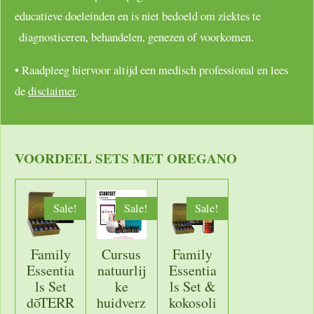
educatieve doeleinden en is niet bedoeld om ziektes te
diagnosticeren, behandelen, genezen of voorkomen.
• Raadpleeg hiervoor altijd een medisch professional en lees
de
disclaimer
.
VOORDEEL SETS MET OREGANO
Sale!
Sale!
Sale!
Family
Cursus
Family
Essentia
natuurlij
Essentia
ls Set
ke
ls Set &
dōTERR
huidverz
kokosoli