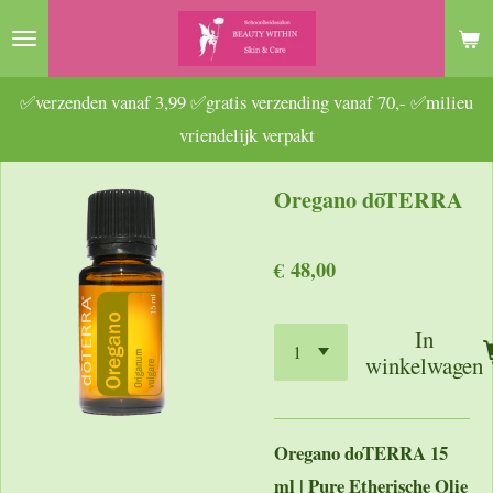
Ga
direct
naar
✅verzenden vanaf 3,99 ✅gratis verzending vanaf 70,- ✅milieu
de
vriendelijk verpakt
hoofdinhoud
Oregano dōTERRA
€ 48,00
In
winkelwagen
Oregano doTERRA 15
ml | Pure Etherische Olie