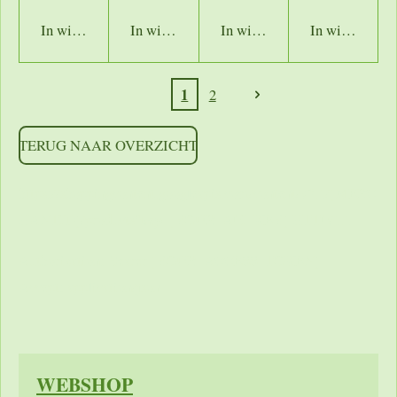
In winkelwagen
In winkelwagen
In winkelwagen
In winkelwage
1
2
TERUG NAAR OVERZICHT
https://shoppingcontent.googleapis.com/content/v2.1/[MERC
HANTID]/products?key=[YOUR_API_KEY] HTTP/1.1
Authorization: Bearer [YOUR_ACCESS_TOKEN]
Accept: application/json
WEBSHOP