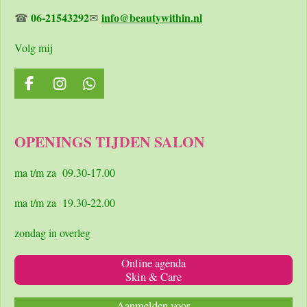
06-21543292
info@beautywithin.nl
☎
✉
Volg mij
F
I
W
a
n
h
c
s
a
e
t
t
OPENINGS TIJDEN SALON
b
a
s
o
g
A
o
r
p
ma t/m za 09.30-17.00
k
a
p
m
ma t/m za 19.30-22.00
zondag in overleg
Online agenda
Skin & Care
Aanmelden voor