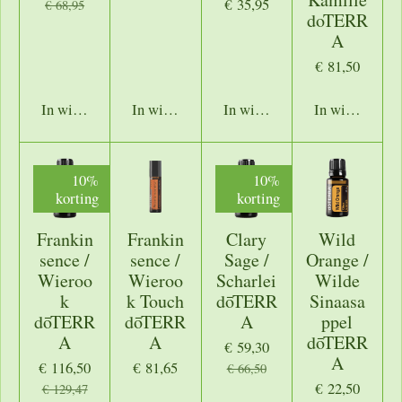
€ 35,95
€ 68,95
doTERR
A
€ 81,50
In winkelwagen
In winkelwagen
In winkelwagen
In winkelwage
10%
10%
korting
korting
Frankin
Frankin
Clary
Wild
sence /
sence /
Sage /
Orange /
Wieroo
Wieroo
Scharlei
Wilde
k
k Touch
dōTERR
Sinaasa
dōTERR
dōTERR
A
ppel
A
A
dōTERR
€ 59,30
A
€ 116,50
€ 81,65
€ 66,50
€ 22,50
€ 129,47