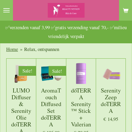
Ga
direct
naar
✅verzenden vanaf 3,99 ✅gratis verzending vanaf 70,- ✅milieu
de
vriendelijk verpakt
hoofdinhoud
Home
»
Relax, ontspannen
Sale!
Sale!
LUMO
AromaT
dōTERR
Serenity
Diffuser
ouch
A
Zeep
&
Diffused
Serenity
doTERR
Serenity
Set
™ Stick
A
Olie
doTERR
+
€ 14,95
doTERR
A
Valerian
A