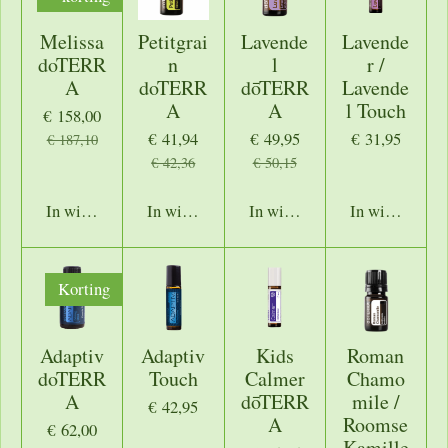
Melissa
Petitgrai
Lavende
Lavende
doTERR
n
l
r /
A
doTERR
dōTERR
Lavende
A
A
l Touch
€ 158,00
€ 41,94
€ 49,95
€ 31,95
€ 187,10
€ 42,36
€ 50,15
In winkelwagen
In winkelwagen
In winkelwagen
In winkelwage
Korting
Adaptiv
Adaptiv
Kids
Roman
doTERR
Touch
Calmer
Chamo
A
dōTERR
mile /
€ 42,95
A
Roomse
€ 62,00
Kamille