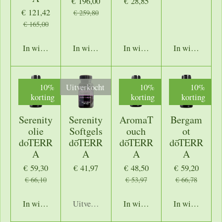
€ 196,00
€ 28,85
€ 121,42
€ 259,80
€ 165,00
In winkelwagen
In winkelwagen
In winkelwagen
In winkelwage
10%
Uitverkocht
10%
10%
korting
korting
korting
Serenity
Serenity
AromaT
Bergam
olie
Softgels
ouch
ot
doTERR
dōTERR
dōTERR
dōTERR
A
A
A
A
€ 59,30
€ 41,97
€ 48,50
€ 59,20
€ 66,10
€ 53,97
€ 66,78
In winkelwagen
Uitverkocht
In winkelwagen
In winkelwage