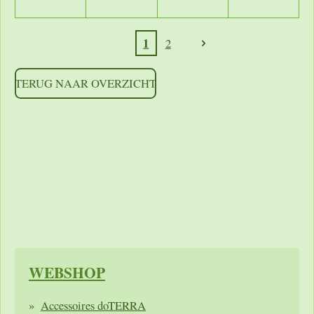
1
2
TERUG NAAR OVERZICHT
https://shoppingcontent.googleapis.com/content/v2.1/[MERC
HANTID]/products?key=[YOUR_API_KEY] HTTP/1.1
Authorization: Bearer [YOUR_ACCESS_TOKEN]
Accept: application/json
WEBSHOP
Accessoires doTERRA