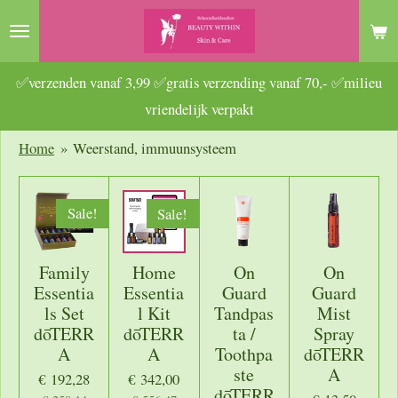
Ga
direct
naar
✅verzenden vanaf 3,99 ✅gratis verzending vanaf 70,- ✅milieu
de
vriendelijk verpakt
hoofdinhoud
Home
»
Weerstand, immuunsysteem
Sale!
Sale!
Family
Home
On
On
Essentia
Essentia
Guard
Guard
ls Set
l Kit
Tandpas
Mist
dōTERR
dōTERR
ta /
Spray
A
A
Toothpa
dōTERR
ste
A
€ 192,28
€ 342,00
dōTERR