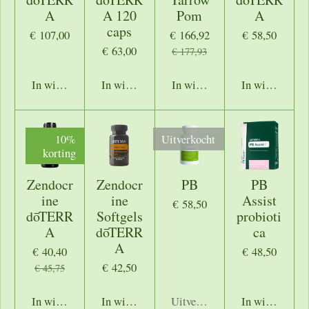
A
A 120
Pom
A
caps
€ 107,00
€ 166,92
€ 58,50
€ 63,00
€ 177,93
In winkelwagen
In winkelwagen
In winkelwagen
In winkelwage
10%
Uitverkocht
korting
Zendocr
Zendocr
PB
PB
ine
ine
Assist
€ 58,50
dōTERR
Softgels
probioti
A
dōTERR
ca
A
€ 40,40
€ 48,50
€ 42,50
€ 45,75
In winkelwagen
In winkelwagen
Uitverkocht
In winkelwage