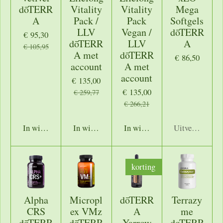
dōTERR
Vitality
Vitality
Mega
A
Pack /
Pack
Softgels
LLV
Vegan /
dōTERR
€ 95,30
dōTERR
LLV
A
€ 105,95
A met
dōTERR
€ 86,50
account
A met
account
€ 135,00
€ 135,00
€ 259,77
€ 266,21
In winkelwagen
In winkelwagen
In winkelwagen
Uitverkocht
korting
Alpha
Micropl
dōTERR
Terrazy
CRS
ex VMz
A
me
dōTERR
dōTERR
Yarrow
doTERR