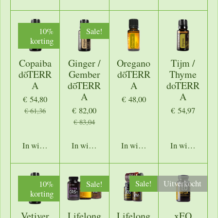
10%
Sale!
korting
Copaiba
Ginger /
Oregano
Tijm /
dōTERR
Gember
dōTERR
Thyme
A
dōTERR
A
doTERR
A
A
€ 54,80
€ 48,00
€ 82,00
€ 54,97
€ 61,36
€ 83,04
In winkelwagen
In winkelwagen
In winkelwagen
In winkelwage
10%
Sale!
Sale!
Uitverkocht
korting
Vetiver
Lifelong
Lifelong
xEO