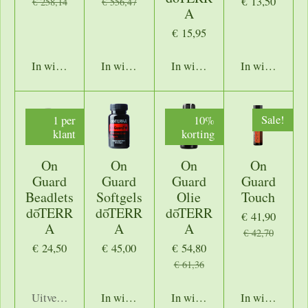
€ 13,50
€ 258,14
€ 556,47
A
€ 15,95
In winkelwagen
In winkelwagen
In winkelwagen
In winkelwage
1 per
10%
Sale!
klant
korting
On
On
On
On
Guard
Guard
Guard
Guard
Beadlets
Softgels
Olie
Touch
dōTERR
dōTERR
dōTERR
€ 41,90
A
A
A
€ 42,70
€ 24,50
€ 45,00
€ 54,80
€ 61,36
Uitverkocht
In winkelwagen
In winkelwagen
In winkelwage