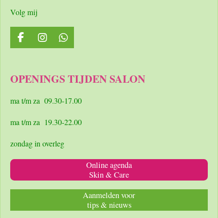
Volg mij
F
I
W
a
n
h
c
s
a
e
t
t
OPENINGS TIJDEN SALON
b
a
s
o
g
A
o
r
p
ma t/m za 09.30-17.00
k
a
p
m
ma t/m za 19.30-22.00
zondag in overleg
Online agenda
Skin & Care
Aanmelden voor
tips & nieuws